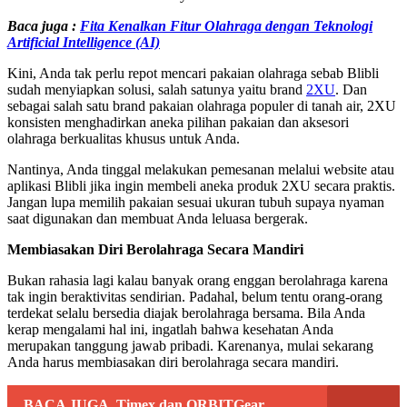
Baca juga :
Fita Kenalkan Fitur Olahraga dengan Teknologi
Artificial Intelligence (AI)
Kini, Anda tak perlu repot mencari pakaian olahraga sebab Blibli
sudah menyiapkan solusi, salah satunya yaitu brand
2XU
. Dan
sebagai salah satu brand pakaian olahraga populer di tanah air, 2XU
konsisten menghadirkan aneka pilihan pakaian dan aksesori
olahraga berkualitas khusus untuk Anda.
Nantinya, Anda tinggal melakukan pemesanan melalui website atau
aplikasi Blibli jika ingin membeli aneka produk 2XU secara praktis.
Jangan lupa memilih pakaian sesuai ukuran tubuh supaya nyaman
saat digunakan dan membuat Anda leluasa bergerak.
Membiasakan Diri Berolahraga Secara Mandiri
Bukan rahasia lagi kalau banyak orang enggan berolahraga karena
tak ingin beraktivitas sendirian. Padahal, belum tentu orang-orang
terdekat selalu bersedia diajak berolahraga bersama. Bila Anda
kerap mengalami hal ini, ingatlah bahwa kesehatan Anda
merupakan tanggung jawab pribadi. Karenanya, mulai sekarang
Anda harus membiasakan diri berolahraga secara mandiri.
BACA JUGA
Timex dan ORBITGear