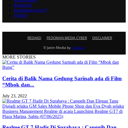
Kuliner
16
Inspirations Story
7
Video
0
REDAKSI
PEDOMAN MEDIA CYBER
DISCLAIMER
© Jatim Media by
Cakpras
MORE STORIES
Cerita di Balik Nama Gedung Sarinah ada di Film
“Mbok dan...
July 23, 2022
Realme GT 7 Hadir Di Surabaya : Canggih Dan