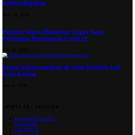
Ketidakdisiplinan
June 18, 2020
Presiden Jokowi Bubarkan Gugus Tugas
Percepatan Penanganan Covid-19
July 21, 2020
Empat Kabupaten/Kota di Jatim Berubah Jadi
Zona Kuning
June 8, 2020
POPULAR CATEGORY
Ekonomi Bisnis
2592
Umum
2500
Lifestyle
572
Advetorial
26