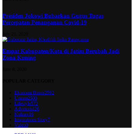
Presiden Jokowi Bubarkan Gugus Tugas
Percepatan Penanganan Covid-19
July 21, 2020
Empat Kabupaten/Kota di Jatim Berubah Jadi
Zona Kuning
June 8, 2020
POPULAR CATEGORY
Ekonomi Bisnis
2592
Umum
2500
Lifestyle
572
Advetorial
26
Kuliner
16
Inspirations Story
7
Video
0