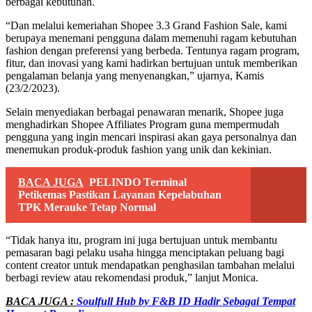
berbagai kebutuhan.
“Dan melalui kemeriahan Shopee 3.3 Grand Fashion Sale, kami
berupaya menemani pengguna dalam memenuhi ragam kebutuhan
fashion dengan preferensi yang berbeda. Tentunya ragam program,
fitur, dan inovasi yang kami hadirkan bertujuan untuk memberikan
pengalaman belanja yang menyenangkan,” ujarnya, Kamis
(23/2/2023).
Selain menyediakan berbagai penawaran menarik, Shopee juga
menghadirkan Shopee Affiliates Program guna mempermudah
pengguna yang ingin mencari inspirasi akan gaya personalnya dan
menemukan produk-produk fashion yang unik dan kekinian.
BACA JUGA
PELINDO Terminal
Petikemas Pastikan Layanan Kepelabuhan
TPK Merauke Tetap Normal
“Tidak hanya itu, program ini juga bertujuan untuk membantu
pemasaran bagi pelaku usaha hingga menciptakan peluang bagi
content creator untuk mendapatkan penghasilan tambahan melalui
berbagi review atau rekomendasi produk,” lanjut Monica.
BACA JUGA :
Soulfull Hub by F&B ID Hadir Sebagai Tempat