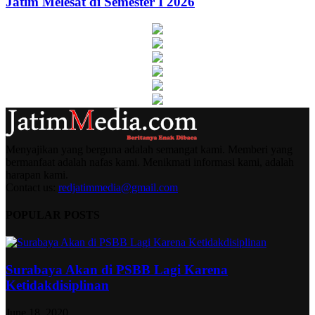
Jatim Melesat di Semester I 2026
Menyajikan yang berguna adalah semangat kami. Memberi yang
bermanfaat adalah nafas kami. Menikmati informasi kami, adalah
harapan kami.
Contact us:
redjatimmedia@gmail.com
POPULAR POSTS
Surabaya Akan di PSBB Lagi Karena
Ketidakdisiplinan
June 18, 2020