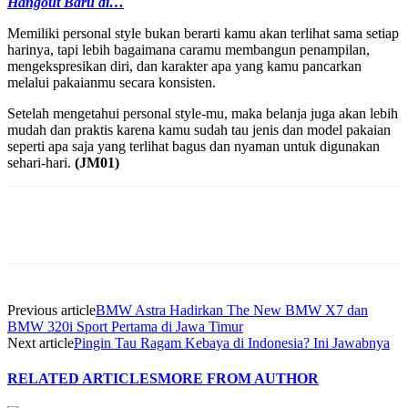
Hangout Baru di…
Memiliki personal style bukan berarti kamu akan terlihat sama setiap
harinya, tapi lebih bagaimana caramu membangun penampilan,
mengekspresikan diri, dan karakter apa yang kamu pancarkan
melalui pakaianmu secara konsisten.
Setelah mengetahui personal style-mu, maka belanja juga akan lebih
mudah dan praktis karena kamu sudah tau jenis dan model pakaian
seperti apa saja yang terlihat bagus dan nyaman untuk digunakan
sehari-hari.
(JM01)
Previous article
BMW Astra Hadirkan The New BMW X7 dan
BMW 320i Sport Pertama di Jawa Timur
Next article
Pingin Tau Ragam Kebaya di Indonesia? Ini Jawabnya
RELATED ARTICLES
MORE FROM AUTHOR