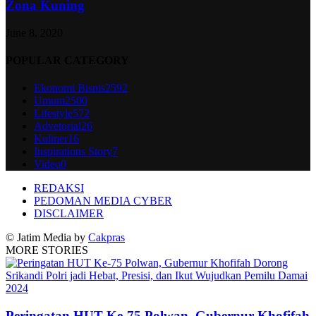
Zona Kuning
June 8, 2020
POPULAR CATEGORY
Ekonomi Bisnis
2592
Umum
2500
Lifestyle
572
Advetorial
26
Kuliner
16
Inspirations Story
7
Video
0
REDAKSI
PEDOMAN MEDIA CYBER
DISCLAIMER
© Jatim Media by
Cakpras
MORE STORIES
Peringatan HUT Ke-75 Polwan, Gubernur Khofifah