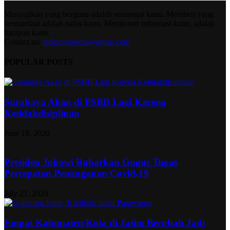
Menyajikan yang berguna adalah semangat kami. Memberi yang
bermanfaat adalah nafas kami. Menikmati informasi kami, adalah
harapan kami.
Contact us:
redjatimmedia@gmail.com
POPULAR POSTS
Surabaya Akan di PSBB Lagi Karena
Ketidakdisiplinan
June 18, 2020
Presiden Jokowi Bubarkan Gugus Tugas
Percepatan Penanganan Covid-19
July 21, 2020
Empat Kabupaten/Kota di Jatim Berubah Jadi