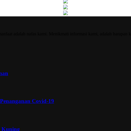
nfaat adalah nafas kami. Menikmati informasi kami, adalah harapan k
inan
 Penanganan Covid-19
a Kuning