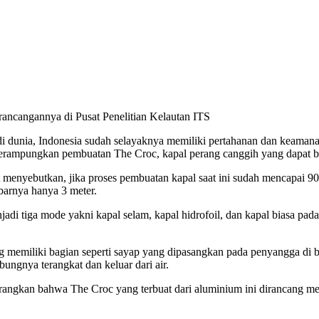
ncangannya di Pusat Penelitian Kelautan ITS
 di dunia, Indonesia sudah selayaknya memiliki pertahanan dan keam
merampungkan pembuatan The Croc, kapal perang canggih yang dapat be
menyebutkan, jika proses pembuatan kapal saat ini sudah mencapai 90
barnya hanya 3 meter.
jadi tiga mode yakni kapal selam, kapal hidrofoil, dan kapal biasa p
ang memiliki bagian seperti sayap yang dipasangkan pada penyangga di
ungnya terangkat dan keluar dari air.
nerangkan bahwa The Croc yang terbuat dari aluminium ini dirancang 