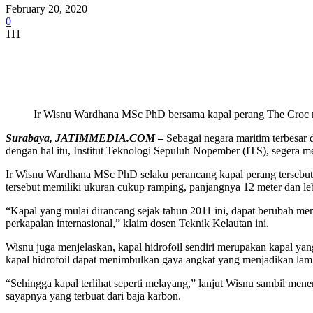
February 20, 2020
0
111
Share
Ir Wisnu Wardhana MSc PhD bersama kapal perang The Croc ra
Surabaya, JATIMMEDIA.COM
–
Sebagai negara maritim terbesar
dengan hal itu, Institut Teknologi Sepuluh Nopember (ITS), segera 
Ir Wisnu Wardhana MSc PhD selaku perancang kapal perang tersebut 
tersebut memiliki ukuran cukup ramping, panjangnya 12 meter dan le
“Kapal yang mulai dirancang sejak tahun 2011 ini, dapat berubah men
perkapalan internasional,” klaim dosen Teknik Kelautan ini.
Wisnu juga menjelaskan, kapal hidrofoil sendiri merupakan kapal y
kapal hidrofoil dapat menimbulkan gaya angkat yang menjadikan lamb
“Sehingga kapal terlihat seperti melayang,” lanjut Wisnu sambil me
sayapnya yang terbuat dari baja karbon.