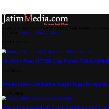
Menyajikan yang berguna adalah semangat kami. Memberi yang berma
Contact us:
redjatimmedia@gmail.com
POPULAR POSTS
Surabaya Akan di PSBB Lagi Karena Ketidakdisipl
June 18, 2020
Presiden Jokowi Bubarkan Gugus Tugas Percepatan
July 21, 2020
Empat Kabupaten/Kota di Jatim Berubah Jadi Zon