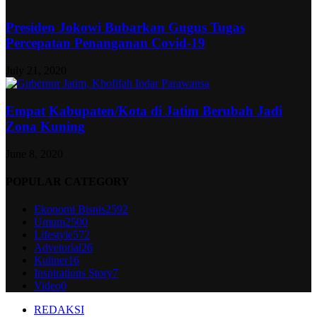
Presiden Jokowi Bubarkan Gugus Tugas
Percepatan Penanganan Covid-19
July 21, 2020
Empat Kabupaten/Kota di Jatim Berubah Jadi
Zona Kuning
June 8, 2020
POPULAR CATEGORY
Ekonomi Bisnis
2592
Umum
2500
Lifestyle
572
Advetorial
26
Kuliner
16
Inspirations Story
7
Video
0
REDAKSI