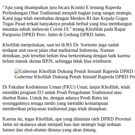
“Apa yang disampaikan juru bicara Komisi E tentang Raperda
Perlindungan Obat Tradisional menjadi bagian yang sangat strategis.
Kami juga telah membahas dengan Menkes RI dan Kepala Gugus
Tugas Pusat terkait banyaknya produk herbal yang bisa membangun
imunitas tubuh melawan Covid-19,” terang Khofifah pada Rapat
Paripurna DPRD Prov. Jatim di Gedung DPRD Jatim.
Khofifah menjelaskan, saat ini di RS Dr. Soetomo juga sudah
terdapat unit rawat jalan obat tradisional Indonesia. Namun
demikian, poli tersebut belum bisa berkembang dengan baik karena
belum masuk skema BPJS, sehingga tidak bisa reimburse.
Gubernur Khofifah Dukung Penuh Inisiatif Raperda DPRD Prov
Di Fakultas Kedokteran Umun (FKU) Unair, lanjut Khofifah, telah
memiliki program D3 untuk Prodi Pengobatan Tradisional atau
disebut Batra. Untuk itu, dengan adanya Prodi Batra ini
sesungguhnya tenaga medis yang memiliki kemampuan
memberikan pelayanan tradisional juga telah disiapkan.
Karena itu, tegas Khofifah, apa yang diinisiasi oleh DPRD Provinsi
Jatim ini skalanya akan menjadi luas dan strategis bagi sediaan
famasi dan obat-obatan dimasa yang akan datang.