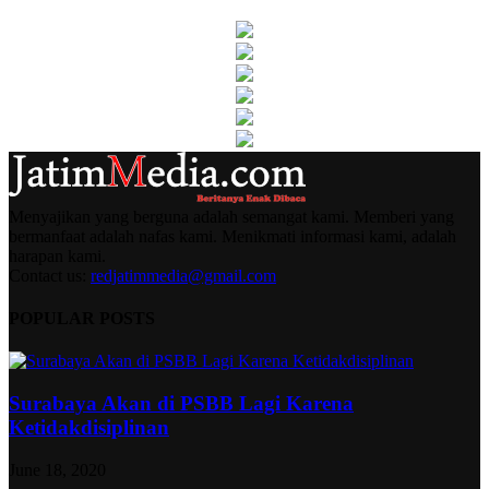
Menyajikan yang berguna adalah semangat kami. Memberi yang
bermanfaat adalah nafas kami. Menikmati informasi kami, adalah
harapan kami.
Contact us:
redjatimmedia@gmail.com
POPULAR POSTS
Surabaya Akan di PSBB Lagi Karena
Ketidakdisiplinan
June 18, 2020