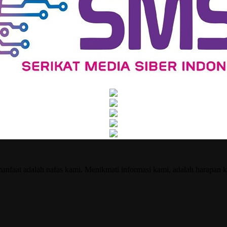
nfaat adalah nafas kami. Menikmati informasi kami, adalah harapan k