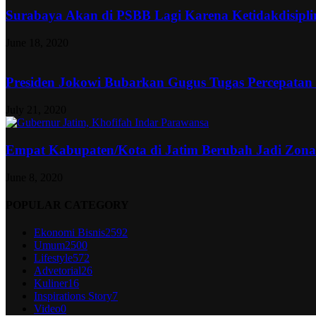
Surabaya Akan di PSBB Lagi Karena Ketidakdisipl
June 18, 2020
Presiden Jokowi Bubarkan Gugus Tugas Percepatan
July 21, 2020
Empat Kabupaten/Kota di Jatim Berubah Jadi Zon
June 8, 2020
POPULAR CATEGORY
Ekonomi Bisnis
2592
Umum
2500
Lifestyle
572
Advetorial
26
Kuliner
16
Inspirations Story
7
Video
0