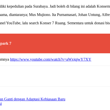
iki kepedulian pada Surabaya. Jadi boleh di bilang ini adalah Konse
ya nama, diantaranya; Mus Mujiono. Ita Purnamasari, Johan Untung, 
nel YouTube, lalu search Konser 7 Ruang. Sementara untuk donasi bi
Spark 7
elumnya
https://www.youtube.com/watch?v=aWxjqjwY7XY
dan Ganti dengan Adaptasi Kebiasaan Baru
si