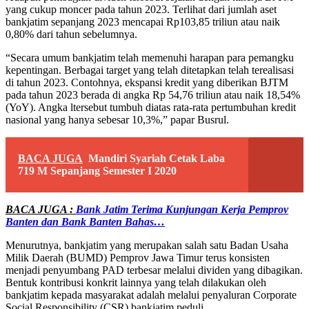
yang cukup moncer pada tahun 2023. Terlihat dari jumlah aset
bankjatim sepanjang 2023 mencapai Rp103,85 triliun atau naik
0,80% dari tahun sebelumnya.
“Secara umum bankjatim telah memenuhi harapan para pemangku
kepentingan. Berbagai target yang telah ditetapkan telah terealisasi
di tahun 2023. Contohnya, ekspansi kredit yang diberikan BJTM
pada tahun 2023 berada di angka Rp 54,76 triliun atau naik 18,54%
(YoY). Angka ltersebut tumbuh diatas rata-rata pertumbuhan kredit
nasional yang hanya sebesar 10,3%,” papar Busrul.
BACA JUGA
Mandiri Syariah Cetak Laba
719 M Sepanjang Semester I 2020
BACA JUGA :
Bank Jatim Terima Kunjungan Kerja Pemprov
Banten dan Bank Banten Bahas…
Menurutnya, bankjatim yang merupakan salah satu Badan Usaha
Milik Daerah (BUMD) Pemprov Jawa Timur terus konsisten
menjadi penyumbang PAD terbesar melalui dividen yang dibagikan.
Bentuk kontribusi konkrit lainnya yang telah dilakukan oleh
bankjatim kepada masyarakat adalah melalui penyaluran Corporate
Social Responsibility (CSR) bankjatim peduli.