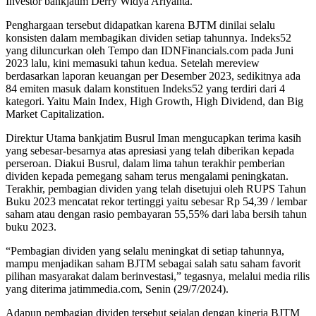
Investor bankjatim Derry Widya Ariyanta.
Penghargaan tersebut didapatkan karena BJTM dinilai selalu
konsisten dalam membagikan dividen setiap tahunnya. Indeks52
yang diluncurkan oleh Tempo dan IDNFinancials.com pada Juni
2023 lalu, kini memasuki tahun kedua. Setelah mereview
berdasarkan laporan keuangan per Desember 2023, sedikitnya ada
84 emiten masuk dalam konstituen Indeks52 yang terdiri dari 4
kategori. Yaitu Main Index, High Growth, High Dividend, dan Big
Market Capitalization.
Direktur Utama bankjatim Busrul Iman mengucapkan terima kasih
yang sebesar-besarnya atas apresiasi yang telah diberikan kepada
perseroan. Diakui Busrul, dalam lima tahun terakhir pemberian
dividen kepada pemegang saham terus mengalami peningkatan.
Terakhir, pembagian dividen yang telah disetujui oleh RUPS Tahun
Buku 2023 mencatat rekor tertinggi yaitu sebesar Rp 54,39 / lembar
saham atau dengan rasio pembayaran 55,55% dari laba bersih tahun
buku 2023.
“Pembagian dividen yang selalu meningkat di setiap tahunnya,
mampu menjadikan saham BJTM sebagai salah satu saham favorit
pilihan masyarakat dalam berinvestasi,” tegasnya, melalui media rilis
yang diterima jatimmedia.com, Senin (29/7/2024).
Adapun pembagian dividen tersebut sejalan dengan kinerja BJTM