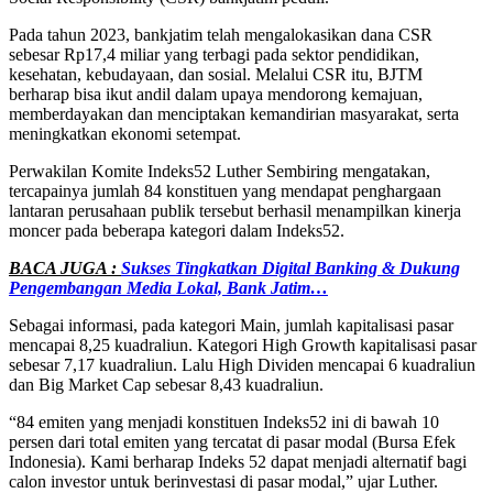
Pada tahun 2023, bankjatim telah mengalokasikan dana CSR
sebesar Rp17,4 miliar yang terbagi pada sektor pendidikan,
kesehatan, kebudayaan, dan sosial. Melalui CSR itu, BJTM
berharap bisa ikut andil dalam upaya mendorong kemajuan,
memberdayakan dan menciptakan kemandirian masyarakat, serta
meningkatkan ekonomi setempat.
Perwakilan Komite Indeks52 Luther Sembiring mengatakan,
tercapainya jumlah 84 konstituen yang mendapat penghargaan
lantaran perusahaan publik tersebut berhasil menampilkan kinerja
moncer pada beberapa kategori dalam Indeks52.
BACA JUGA :
Sukses Tingkatkan Digital Banking & Dukung
Pengembangan Media Lokal, Bank Jatim…
Sebagai informasi, pada kategori Main, jumlah kapitalisasi pasar
mencapai 8,25 kuadraliun. Kategori High Growth kapitalisasi pasar
sebesar 7,17 kuadraliun. Lalu High Dividen mencapai 6 kuadraliun
dan Big Market Cap sebesar 8,43 kuadraliun.
“84 emiten yang menjadi konstituen Indeks52 ini di bawah 10
persen dari total emiten yang tercatat di pasar modal (Bursa Efek
Indonesia). Kami berharap Indeks 52 dapat menjadi alternatif bagi
calon investor untuk berinvestasi di pasar modal,” ujar Luther.