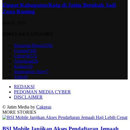
Empat Kabupaten/Kota di Jatim Berubah Jadi
Zona Kuning
June 8, 2020
POPULAR CATEGORY
Ekonomi Bisnis
2592
Umum
2500
Lifestyle
572
Advetorial
26
Kuliner
16
Inspirations Story
7
Video
0
REDAKSI
PEDOMAN MEDIA CYBER
DISCLAIMER
© Jatim Media by
Cakpras
MORE STORIES
BSI Mobile Janjikan Akses Pendaftaran Jemaah