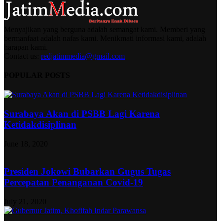
Menyajikan yang berguna adalah semangat kami. Memberi yang
bermanfaat adalah nafas kami. Menikmati informasi kami, adalah
harapan kami.
Contact us:
redjatimmedia@gmail.com
POPULAR POSTS
Surabaya Akan di PSBB Lagi Karena
Ketidakdisiplinan
June 18, 2020
Presiden Jokowi Bubarkan Gugus Tugas
Percepatan Penanganan Covid-19
July 21, 2020