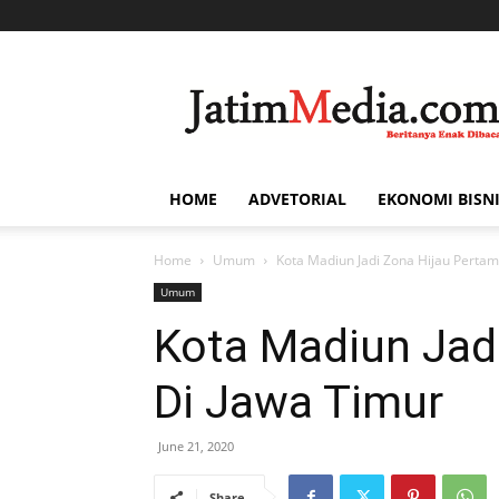
Jatim
Media
HOME
ADVETORIAL
EKONOMI BISN
Home
Umum
Kota Madiun Jadi Zona Hijau Pertam
Umum
Kota Madiun Jad
Di Jawa Timur
June 21, 2020
Share