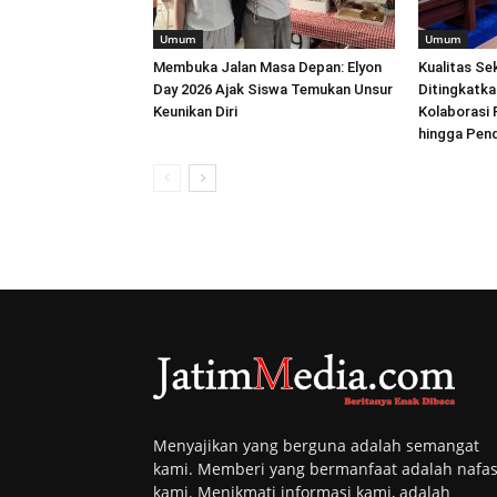
Umum
Umum
Membuka Jalan Masa Depan: Elyon
Kualitas Se
Day 2026 Ajak Siswa Temukan Unsur
Ditingkatk
Keunikan Diri
Kolaborasi 
hingga Pen
Menyajikan yang berguna adalah semangat
kami. Memberi yang bermanfaat adalah nafa
kami. Menikmati informasi kami, adalah