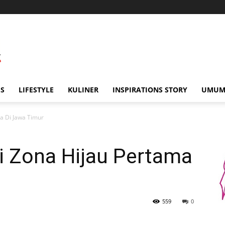
IS
LIFESTYLE
KULINER
INSPIRATIONS STORY
UMU
a Di Jawa Timur
i Zona Hijau Pertama
559
0