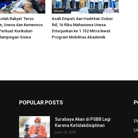
Umum
kolah Rakyat Terus
Asah Empati dan Hadirkan Solusi
an, Unesa dan Kemensos
Riil, 16 Ribu Mahasiswa Unesa
Perkuat Kurikulum
Diterjunkan ke 1.152 Mitra lewat
dampingan Siswa
Program Mobilitas Akademik
POPULAR POSTS
P
Surabaya Akan di PSBB Lagi
E
Karena Ketidakdisiplinan
U
s
June 18, 2020