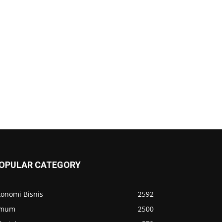
OPULAR CATEGORY
konomi Bisnis
2592
mum
2500