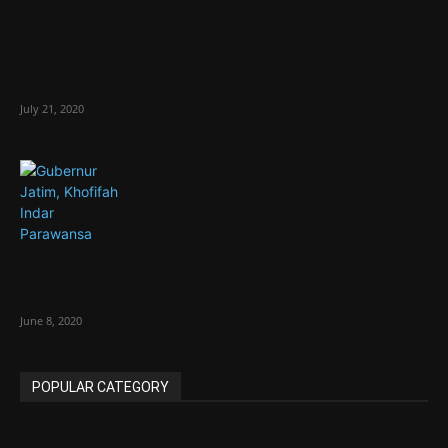
Presiden Jokowi Bubarkan Gugus Tugas
Percepatan Penanganan Covid-19
July 21, 2020
Empat Kabupaten/Kota di Jatim Berubah
Jadi Zona Kuning
June 8, 2020
POPULAR CATEGORY
Ekonomi Bisnis
2592