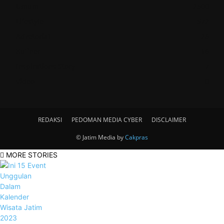
Umum
2500
Lifestyle
572
Advetorial
26
Kuliner
16
Inspirations Story
7
Video
0
REDAKSI
PEDOMAN MEDIA CYBER
DISCLAIMER
© Jatim Media by
Cakpras
MORE STORIES