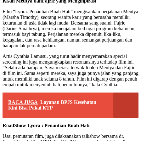
Kisah Meutya danFajrie yang Menginpirasi
Film “Lyora: Penantian Buah Hati” mengisahkan perjalanan Meutya
(Marsha Timothy), seorang wanita karir yang berusaha memiliki
keturunan di usia tidak lagi muda. Bersama sang suami, Fajrie
(Darius Sinathrya), mereka menjalani berbagai program kehamilan,
termasuk bayi tabung. Perjalanan mereka dipenuhi lika-liku,
kegagalan, dan rasa kehilangan, namun semangat perjuangan dan
harapan tak pernah padam.
Artis Cynthia Lamusu, yang turut hadir menyemarakan special
screening ini juga mengungkapkan resonansinya terhadap film ini.
“Selalu ada harapan. Saya merasa terwakili oleh Meutya dan Fajrie
di film ini. Sama seperti mereka, saya juga punya jalan yang panjang
untuk memiliki anak selama 8 tahun. Film ini digarap dengan penuh
empati untuk menyentuh hati penontonnya,” kata Cynthia.
BACA JUGA
Layanan BPJS Kesehatan
Kini Bisa Pakai KTP
RoadShow Lyora : Penantian Buah Hati
Usai pemutaran film, juga dilaksanakan talkshow bersama dr.