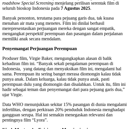
roadshow Special Screening
menjelang perilisan serentak film di
seluruh bioskop Indonesia pada
7 Agustus 2025
.
Banyak penonton, terutama para pejuang garis dua, tak kuasa
menahan air mata yang menetes. Film ini dinilai berhasil
merepresentasikan perjuangan mereka dengan sangat empatik,
mengangkat perspektif perempuan dan pasangan dalam perjalanan
memiliki anak secara mendalam.
Penyemangat Perjuangan Perempuan
Produser film, Virgie Baker, mengungkapkan alasan di balik
kehadiran film ini. “Banyak sekali pengalaman perempuan di
Indonesia, yang datang dan menyaksikan film ini, mengalami hal
sama. Perempuan itu sering banget merasa diomongin kalau tidak
punya anak. Dalam keluarga, kalau tidak punya anak, pasti
perempuan dulu yang diomongin dan disalahkan. Untuk itu, film ini
hadir sebagai teman dan penyemangat dari para pejuang garis dua,”
ujar Virgie.
Data WHO menunjukkan sekitar 15% pasangan di dunia mengalami
infertilitas, dengan perkiraan 20% penduduk Indonesia menghadapi
gangguan serupa. Hal ini semakin menegaskan relevansi dan
pentingnya film “Lyora”.