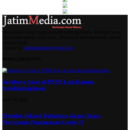
Menyajikan yang berguna adalah semangat kami. Memberi yang
bermanfaat adalah nafas kami. Menikmati informasi kami, adalah
harapan kami.
Contact us:
redjatimmedia@gmail.com
POPULAR POSTS
Surabaya Akan di PSBB Lagi Karena
Ketidakdisiplinan
June 18, 2020
Presiden Jokowi Bubarkan Gugus Tugas
Percepatan Penanganan Covid-19