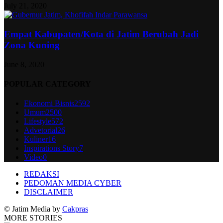
July 21, 2020
Empat Kabupaten/Kota di Jatim Berubah Jadi
Zona Kuning
June 8, 2020
POPULAR CATEGORY
Ekonomi Bisnis
2592
Umum
2500
Lifestyle
572
Advetorial
26
Kuliner
16
Inspirations Story
7
Video
0
REDAKSI
PEDOMAN MEDIA CYBER
DISCLAIMER
© Jatim Media by
Cakpras
MORE STORIES