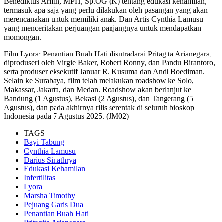
Benediktus Arifin, MPH, Sp.OG (K) tentang edukasi kehamilan,
termasuk apa saja yang perlu dilakukan oleh pasangan yang akan
merencanakan untuk memiliki anak. Dan Artis Cynthia Lamusu
yang menceritakan perjuangan panjangnya untuk mendapatkan
momongan.
Film Lyora: Penantian Buah Hati disutradarai Pritagita Arianegara,
diproduseri oleh Virgie Baker, Robert Ronny, dan Pandu Birantoro,
serta produser eksekutif Januar R. Kusuma dan Andi Boediman.
Selain ke Surabaya, film telah melakukan roadshow ke Solo,
Makassar, Jakarta, dan Medan. Roadshow akan berlanjut ke
Bandung (1 Agustus), Bekasi (2 Agustus), dan Tangerang (5
Agustus), dan pada akhirnya rilis serentak di seluruh bioskop
Indonesia pada 7 Agustus 2025. (JM02)
TAGS
Bayi Tabung
Cynthia Lamusu
Darius Sinathrya
Edukasi Kehamilan
Infertilitas
Lyora
Marsha Timothy
Pejuang Garis Dua
Penantian Buah Hati