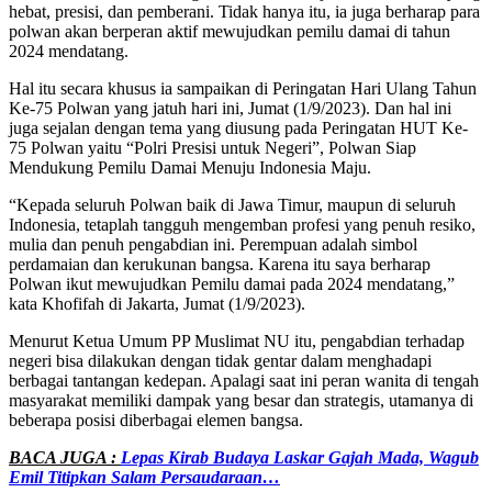
hebat, presisi, dan pemberani. Tidak hanya itu, ia juga berharap para
polwan akan berperan aktif mewujudkan pemilu damai di tahun
2024 mendatang.
Hal itu secara khusus ia sampaikan di Peringatan Hari Ulang Tahun
Ke-75 Polwan yang jatuh hari ini, Jumat (1/9/2023). Dan hal ini
juga sejalan dengan tema yang diusung pada Peringatan HUT Ke-
75 Polwan yaitu “Polri Presisi untuk Negeri”, Polwan Siap
Mendukung Pemilu Damai Menuju Indonesia Maju.
“Kepada seluruh Polwan baik di Jawa Timur, maupun di seluruh
Indonesia, tetaplah tangguh mengemban profesi yang penuh resiko,
mulia dan penuh pengabdian ini. Perempuan adalah simbol
perdamaian dan kerukunan bangsa. Karena itu saya berharap
Polwan ikut mewujudkan Pemilu damai pada 2024 mendatang,”
kata Khofifah di Jakarta, Jumat (1/9/2023).
Menurut Ketua Umum PP Muslimat NU itu, pengabdian terhadap
negeri bisa dilakukan dengan tidak gentar dalam menghadapi
berbagai tantangan kedepan. Apalagi saat ini peran wanita di tengah
masyarakat memiliki dampak yang besar dan strategis, utamanya di
beberapa posisi diberbagai elemen bangsa.
BACA JUGA :
Lepas Kirab Budaya Laskar Gajah Mada, Wagub
Emil Titipkan Salam Persaudaraan…