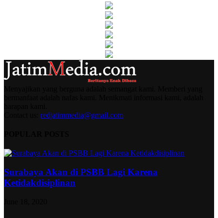
Menyajikan yang berguna adalah semangat kami. Memberi yang
bermanfaat adalah nafas kami. Menikmati informasi kami, adalah
harapan kami.
Contact us:
redjatimmedia@gmail.com
POPULAR POSTS
Surabaya Akan di PSBB Lagi Karena
Ketidakdisiplinan
June 18, 2020