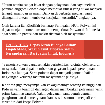
“Peran wanita sangat lekat dengan pelayanan, dan saya melihat
peranan anggota Polwan dapat membuat situasi yang sukar menjadi
tenang, aman dan nyaman. Bahkan di berbagai mediasi yang
ditengahi Polwan, membawa kesejukan tersendiri,” ungkapnya.
Oleh karena itu, Khofifah berharap Peringatan HUT Polwan ini
dapat menjadi momentum untuk memperkuat Polwan di Indonesia
agar semakin presisi dan makin dicintai oleh masyarakat.
BACA JUGA
Lepas Kirab Budaya Laskar
Gajah Mada, Wagub Emil Titipkan Salam
Persaudaraan Dari Jatim Untuk Indonesia
“Semoga Polwan dapat semakin berintegritas, dicintai oleh seluruh
masyarakat dan dapat memberikan gagasan kepada perempuan
Indonesia lainnya. Serta polwan dapat menjadi panutan baik di
lingkungan keluarga maupun masyarakat,” jelasnya.
Khofifah juga menyampaikan kekagumannya tentang ketangguhan
Polwan yang terampil dan sigap dalam memberikan pelayanan yang
prima bagi masyarakat. Yakni pelayanan yang penuh dengan
penghormatan dan mengutamakan asas kesantunan menjadi ciri
tersendiri dari korps Polwan.