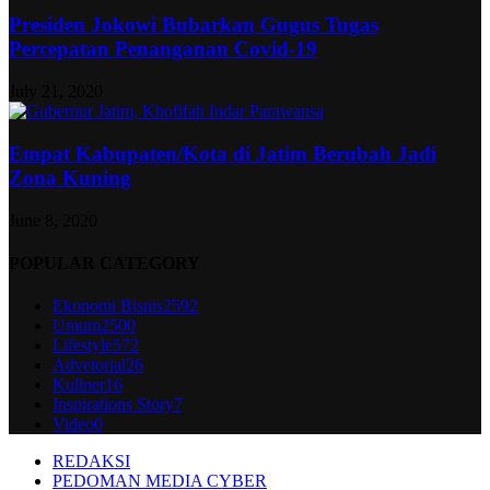
Presiden Jokowi Bubarkan Gugus Tugas
Percepatan Penanganan Covid-19
July 21, 2020
Empat Kabupaten/Kota di Jatim Berubah Jadi
Zona Kuning
June 8, 2020
POPULAR CATEGORY
Ekonomi Bisnis
2592
Umum
2500
Lifestyle
572
Advetorial
26
Kuliner
16
Inspirations Story
7
Video
0
REDAKSI
PEDOMAN MEDIA CYBER