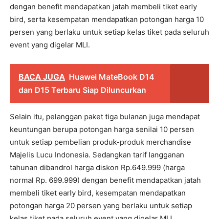
dengan benefit mendapatkan jatah membeli tiket early
bird, serta kesempatan mendapatkan potongan harga 10
persen yang berlaku untuk setiap kelas tiket pada seluruh
event yang digelar MLI.
BACA JUGA
Huawei MateBook D14
dan D15 Terbaru Siap Diluncurkan
Selain itu, pelanggan paket tiga bulanan juga mendapat
keuntungan berupa potongan harga senilai 10 persen
untuk setiap pembelian produk-produk merchandise
Majelis Lucu Indonesia. Sedangkan tarif langganan
tahunan dibandrol harga diskon Rp.649.999 (harga
normal Rp. 699.999) dengan benefit mendapatkan jatah
membeli tiket early bird, kesempatan mendapatkan
potongan harga 20 persen yang berlaku untuk setiap
kelas tiket pada seluruh event yang digelar MLI.