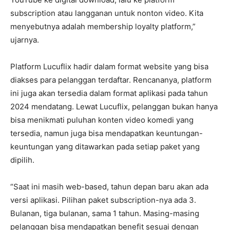
subscription atau langganan untuk nonton video. Kita
menyebutnya adalah membership loyalty platform,”
ujarnya.
Platform Lucuflix hadir dalam format website yang bisa
diakses para pelanggan terdaftar. Rencananya, platform
ini juga akan tersedia dalam format aplikasi pada tahun
2024 mendatang. Lewat Lucuflix, pelanggan bukan hanya
bisa menikmati puluhan konten video komedi yang
tersedia, namun juga bisa mendapatkan keuntungan-
keuntungan yang ditawarkan pada setiap paket yang
dipilih.
“Saat ini masih web-based, tahun depan baru akan ada
versi aplikasi. Pilihan paket subscription-nya ada 3.
Bulanan, tiga bulanan, sama 1 tahun. Masing-masing
pelanggan bisa mendapatkan benefit sesuai dengan