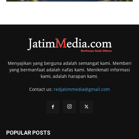
Menyajikan yang berguna adalah semangat kami. Memberi
yang bermanfaat adalah nafas kami. Menikmati informasi
kami, adalah harapan kami.
Contact us:
redjatimmedia@gmail.com
POPULAR POSTS