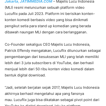
Jakarta, JATIMMEDIA.COM
– Majelis Lucu Indonesia
(MLI) resmi meluncurkan sebuah platform video
Lucuflix pada Juli 2023. Platform ini berisikan konten-
konten komedi berbasis video yang bisa dinikmati
pengikut setia para stand up komedian yang berada
dibawah naungan MLI dengan cara berlangganan.
Co-Founder sekaligus CEO Majelis Lucu Indonesia,
Patrick Effendy mengatakan, Lucuflix diluncurkan sebagai
pengembangan dari kesuksesan MLI yang telah memiliki
lebih dari 3 juta subscribers di YouTube, dan berhasil
menjual lebih dari 50 ribu konten video komedi dalam
bentuk digital download.
“Jadi, setelah berjalan sejak 2017, Majelis Lucu Indonesia
akhirnya berhasil mengetahui apa yang fansnya
mau. Lucuflix juga bisa dikatakan sebagai pivot point dari
YouTube ke digital download, lalu ke platform