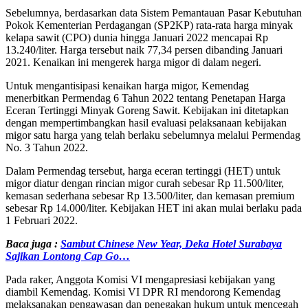
Sebelumnya, berdasarkan data Sistem Pemantauan Pasar Kebutuhan
Pokok Kementerian Perdagangan (SP2KP) rata-rata harga minyak
kelapa sawit (CPO) dunia hingga Januari 2022 mencapai Rp
13.240/liter. Harga tersebut naik 77,34 persen dibanding Januari
2021. Kenaikan ini mengerek harga migor di dalam negeri.
Untuk mengantisipasi kenaikan harga migor, Kemendag
menerbitkan Permendag 6 Tahun 2022 tentang Penetapan Harga
Eceran Tertinggi Minyak Goreng Sawit. Kebijakan ini ditetapkan
dengan mempertimbangkan hasil evaluasi pelaksanaan kebijakan
migor satu harga yang telah berlaku sebelumnya melalui Permendag
No. 3 Tahun 2022.
Dalam Permendag tersebut, harga eceran tertinggi (HET) untuk
migor diatur dengan rincian migor curah sebesar Rp 11.500/liter,
kemasan sederhana sebesar Rp 13.500/liter, dan kemasan premium
sebesar Rp 14.000/liter. Kebijakan HET ini akan mulai berlaku pada
1 Februari 2022.
Baca juga :
Sambut Chinese New Year, Deka Hotel Surabaya
Sajikan Lontong Cap Go…
Pada raker, Anggota Komisi VI mengapresiasi kebijakan yang
diambil Kemendag. Komisi VI DPR RI mendorong Kemendag
melaksanakan pengawasan dan penegakan hukum untuk mencegah