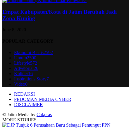
Empat Kabupaten/Kota di Jatim Berubah Jadi
Zona Kuning
June 8, 2020
POPULAR CATEGORY
Ekonomi Bisnis
2592
Umum
2500
Lifestyle
572
Advetorial
26
Kuliner
16
Inspirations Story
7
Video
0
REDAKSI
PEDOMAN MEDIA CYBER
DISCLAIMER
© Jatim Media by
Cakpras
MORE STORIES