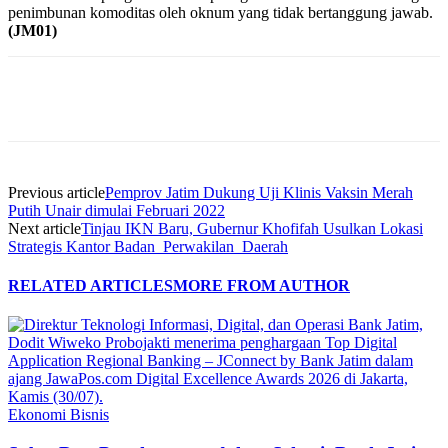
penimbunan komoditas oleh oknum yang tidak bertanggung jawab.
(JM01)
Previous article
Pemprov Jatim Dukung Uji Klinis Vaksin Merah
Putih Unair dimulai Februari 2022
Next article
Tinjau IKN Baru, Gubernur Khofifah Usulkan Lokasi
Strategis Kantor Badan Perwakilan Daerah
RELATED ARTICLES
MORE FROM AUTHOR
Ekonomi Bisnis