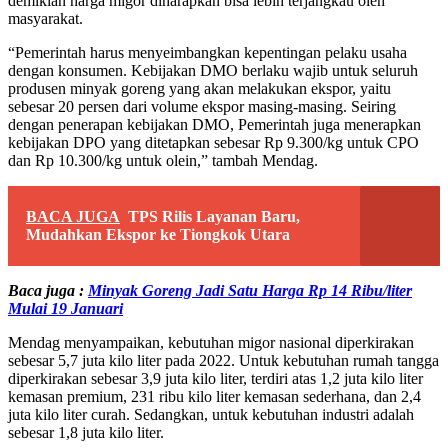
demikian harga migor diharapkan bisa lebih terjangkau oleh
masyarakat.
“Pemerintah harus menyeimbangkan kepentingan pelaku usaha
dengan konsumen. Kebijakan DMO berlaku wajib untuk seluruh
produsen minyak goreng yang akan melakukan ekspor, yaitu
sebesar 20 persen dari volume ekspor masing-masing. Seiring
dengan penerapan kebijakan DMO, Pemerintah juga menerapkan
kebijakan DPO yang ditetapkan sebesar Rp 9.300/kg untuk CPO
dan Rp 10.300/kg untuk olein,” tambah Mendag.
BACA JUGA
TPS Rilis Layanan Baru,
Mudahkan Ekspor ke Tiongkok Utara
Baca juga :
Minyak Goreng Jadi Satu Harga Rp 14 Ribu/liter
Mulai 19 Januari
Mendag menyampaikan, kebutuhan migor nasional diperkirakan
sebesar 5,7 juta kilo liter pada 2022. Untuk kebutuhan rumah tangga
diperkirakan sebesar 3,9 juta kilo liter, terdiri atas 1,2 juta kilo liter
kemasan premium, 231 ribu kilo liter kemasan sederhana, dan 2,4
juta kilo liter curah. Sedangkan, untuk kebutuhan industri adalah
sebesar 1,8 juta kilo liter.