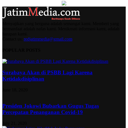
Menyajikan yang berguna adalah semangat kami. Memberi yang
bermanfaat adalah nafas kami. Menikmati informasi kami, adalah
harapan kami.
Contact us:
redjatimmedia@gmail.com
POPULAR POSTS
Surabaya Akan di PSBB Lagi Karena
Ketidakdisiplinan
June 18, 2020
Presiden Jokowi Bubarkan Gugus Tugas
Percepatan Penanganan Covid-19
July 21, 2020