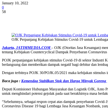
January 10, 2022
0
58
Share
OJK Perpanjang Kebijakan Stimulus Covid-19 untuk Lemba
Jakarta, JATIMMEDIA.COM
– OJK (Otoritas Jasa Keuangan) me
tentang Kebijakan Countercyclical Dampak Penyebaran Coronavirus
POJK perpanjangan kebijakan stimulus Covid-19 di sektor Industri
berlangsung dan memberikan dampak negatif bagi debitur dan lemb
Dengan terbitnya POJK 30/POJK.05/2021 maka kebijakan stimulus ini
Baca juga :
Kemendag Stabilkan Stok dan Harga Minyak Goreng
Deputi Komisioner Hubungan Masyarakat dan Logistik OJK, Anto Pra
untuk menghindari potensi gejolak pada saat berakhirnya masa berl
“Sebelumnya, sebagai respon cepat atas dampak penyebaran Covid-
Coronavirus Disease 19 bagi Lembaga Jasa Keuangan Nonbank, ya