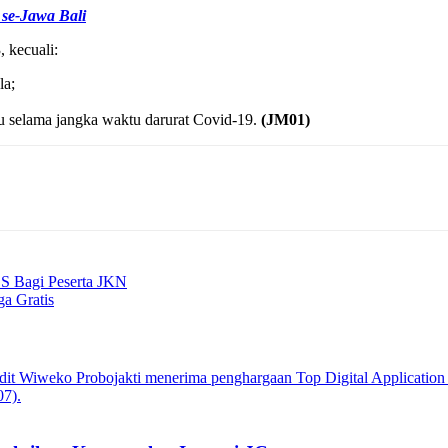
se-Jawa Bali
 kecuali:
la;
u selama jangka waktu darurat Covid-19.
(JM01)
S Bagi Peserta JKN
ga Gratis