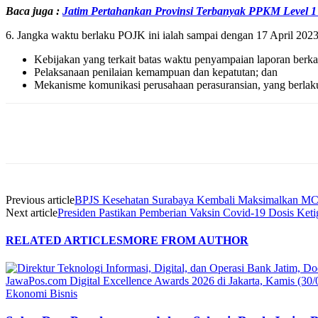
Baca juga :
Jatim Pertahankan Provinsi Terbanyak PPKM Level 1 
6. Jangka waktu berlaku POJK ini ialah sampai dengan 17 April 2023,
Kebijakan yang terkait batas waktu penyampaian laporan berka
Pelaksanaan penilaian kemampuan dan kepatutan; dan
Mekanisme komunikasi perusahaan perasuransian, yang berlak
Share
Previous article
BPJS Kesehatan Surabaya Kembali Maksimalkan MC
Next article
Presiden Pastikan Pemberian Vaksin Covid-19 Dosis Keti
RELATED ARTICLES
MORE FROM AUTHOR
Ekonomi Bisnis