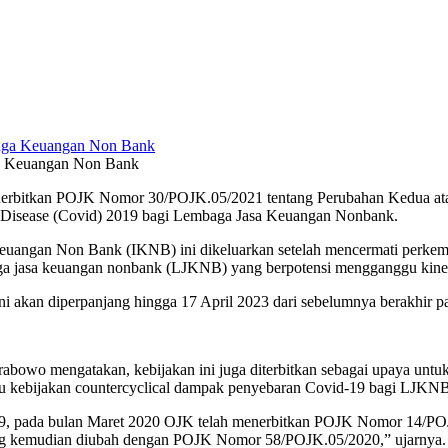
ga Keuangan Non Bank
nerbitkan POJK Nomor 30/POJK.05/2021 tentang Perubahan Kedua at
 Disease (Covid) 2019 bagi Lembaga Jasa Keuangan Nonbank.
 Keuangan Non Bank (IKNB) ini dikeluarkan setelah mencermati perke
aga jasa keuangan nonbank (LJKNB) yang berpotensi mengganggu kin
 akan diperpanjang hingga 17 April 2023 dari sebelumnya berakhir pa
bowo mengatakan, kebijakan ini juga diterbitkan sebagai upaya untuk
aku kebijakan countercyclical dampak penyebaran Covid-19 bagi LJKN
19, pada bulan Maret 2020 OJK telah menerbitkan POJK Nomor 14/PO
ng kemudian diubah dengan POJK Nomor 58/POJK.05/2020,” ujarnya.