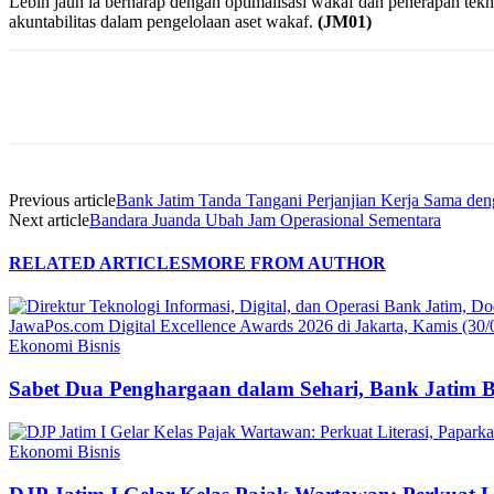
Lebih jauh ia berharap dengan optimalisasi wakaf dan penerapan te
akuntabilitas dalam pengelolaan aset wakaf.
(JM01)
Share
Previous article
Bank Jatim Tanda Tangani Perjanjian Kerja Sama de
Next article
Bandara Juanda Ubah Jam Operasional Sementara
RELATED ARTICLES
MORE FROM AUTHOR
Ekonomi Bisnis
Sabet Dua Penghargaan dalam Sehari, Bank Jatim 
Ekonomi Bisnis