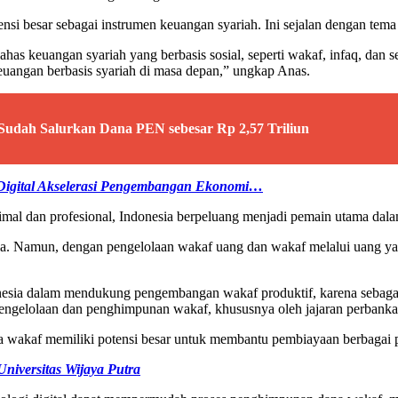
si besar sebagai instrumen keuangan syariah. Ini sejalan dengan te
s keuangan syariah yang berbasis sosial, seperti wakaf, infaq, dan s
keuangan berbasis syariah di masa depan,” ungkap Anas.
 Sudah Salurkan Dana PEN sebesar Rp 2,57 Triliun
 Digital Akselerasi Pengembangan Ekonomi…
l dan profesional, Indonesia berpeluang menjadi pemain utama dala
unia. Namun, dengan pengelolaan wakaf uang dan wakaf melalui uang ya
onesia dalam mendukung pengembangan wakaf produktif, karena sebagai
engelolaan dan penghimpunan wakaf, khususnya oleh jajaran perbankan
wa wakaf memiliki potensi besar untuk membantu pembiayaan berbagai 
iversitas Wijaya Putra