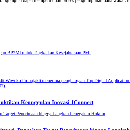
knologi digital dapat mempermudah proses penghimpunan dana wakaf, 
ngan BP2MI untuk Tingkatkan Kesejahteraan PMI
Buktikan Keunggulan Inovasi JConnect