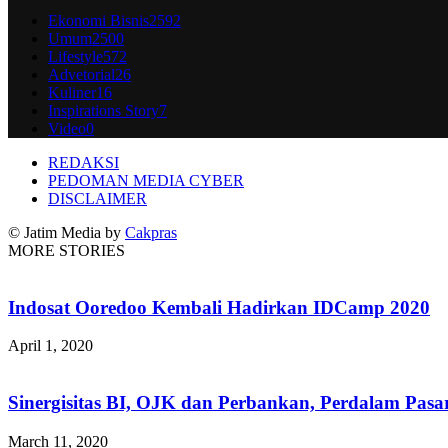
Ekonomi Bisnis
2592
Umum
2500
Lifestyle
572
Advetorial
26
Kuliner
16
Inspirations Story
7
Video
0
REDAKSI
PEDOMAN MEDIA CYBER
DISCLAIMER
© Jatim Media by
Cakpras
MORE STORIES
Indosat Ooredoo Kembali Hadirkan IDCamp 2020
April 1, 2020
Sinergisitas BI, OJK dan Perbankan, Perdalam Pasa
March 11, 2020