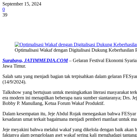
September 15, 2024
0
39
Share
Optimalisasi Wakaf dengan Digitalisasi Dukung Keberhasilan
Surabaya, JATIMMEDIA.COM
– Gelaran Festival Ekonomi Syari
Jawa Timur.
Salah satu yang menjadi bagian tak terpisahkan dalam gelaran FESyar
(14/9/2024).
Talkshow yang bertujuan untuk meningkatkan literasi masyarakat ter
era modern ini menapilkan beberapa nara sumber siantaranya; Drs. 
Bobby P. Manullang, Ketua Forum Wakaf Produktif.
Dalam kesempatan itu, Jeje Abdul Rojak menegaskan bahwa FESyar m
kesadaran umat terkait bagaimana menjadi pemberi manfaat untuk ma
Jeje meyakini bahwa melalui wakaf yang dikelola dengan baik akan 
faktanya alam pengelolaan aset wakaf sering kali menghadapi tantangan