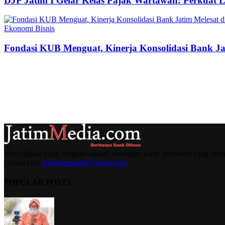
DJP Jatim I Gelar Kelas Pajak Wartawan: Perkuat 
Ekonomi Bisnis
Fondasi KUB Menguat, Kinerja Konsolidasi Bank Jat
Menyajikan yang berguna adalah semangat kami. Memberi yang berma
Contact us:
redjatimmedia@gmail.com
POPULAR POSTS