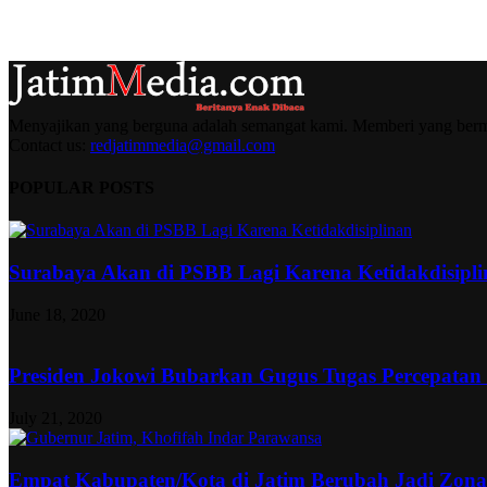
Menyajikan yang berguna adalah semangat kami. Memberi yang berma
Contact us:
redjatimmedia@gmail.com
POPULAR POSTS
Surabaya Akan di PSBB Lagi Karena Ketidakdisipl
June 18, 2020
Presiden Jokowi Bubarkan Gugus Tugas Percepatan
July 21, 2020
Empat Kabupaten/Kota di Jatim Berubah Jadi Zon