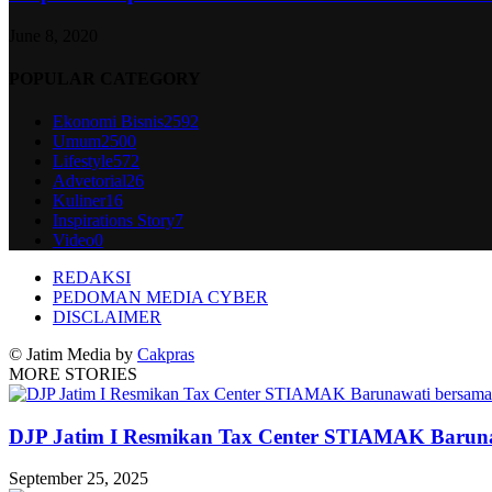
June 8, 2020
POPULAR CATEGORY
Ekonomi Bisnis
2592
Umum
2500
Lifestyle
572
Advetorial
26
Kuliner
16
Inspirations Story
7
Video
0
REDAKSI
PEDOMAN MEDIA CYBER
DISCLAIMER
© Jatim Media by
Cakpras
MORE STORIES
DJP Jatim I Resmikan Tax Center STIAMAK Barun
September 25, 2025