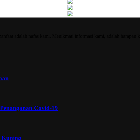
nfaat adalah nafas kami. Menikmati informasi kami, adalah harapan k
inan
 Penanganan Covid-19
a Kuning