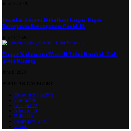
June 18, 2020
Presiden Jokowi Bubarkan Gugus Tugas
Percepatan Penanganan Covid-19
July 21, 2020
Empat Kabupaten/Kota di Jatim Berubah Jadi
Zona Kuning
June 8, 2020
POPULAR CATEGORY
Ekonomi Bisnis
2592
Umum
2500
Lifestyle
572
Advetorial
26
Kuliner
16
Inspirations Story
7
Video
0