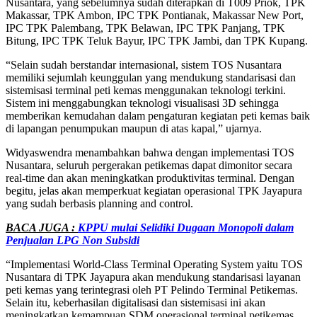
Nusantara, yang sebelumnya sudah diterapkan di T009 Priok, TPK
Makassar, TPK Ambon, IPC TPK Pontianak, Makassar New Port,
IPC TPK Palembang, TPK Belawan, IPC TPK Panjang, TPK
Bitung, IPC TPK Teluk Bayur, IPC TPK Jambi, dan TPK Kupang.
“Selain sudah berstandar internasional, sistem TOS Nusantara
memiliki sejumlah keunggulan yang mendukung standarisasi dan
sistemisasi terminal peti kemas menggunakan teknologi terkini.
Sistem ini menggabungkan teknologi visualisasi 3D sehingga
memberikan kemudahan dalam pengaturan kegiatan peti kemas baik
di lapangan penumpukan maupun di atas kapal,” ujarnya.
Widyaswendra menambahkan bahwa dengan implementasi TOS
Nusantara, seluruh pergerakan petikemas dapat dimonitor secara
real-time dan akan meningkatkan produktivitas terminal. Dengan
begitu, jelas akan memperkuat kegiatan operasional TPK Jayapura
yang sudah berbasis planning and control.
BACA JUGA :
KPPU mulai Selidiki Dugaan Monopoli dalam
Penjualan LPG Non Subsidi
“Implementasi World-Class Terminal Operating System yaitu TOS
Nusantara di TPK Jayapura akan mendukung standarisasi layanan
peti kemas yang terintegrasi oleh PT Pelindo Terminal Petikemas.
Selain itu, keberhasilan digitalisasi dan sistemisasi ini akan
meningkatkan kemampuan SDM operasional terminal petikemas