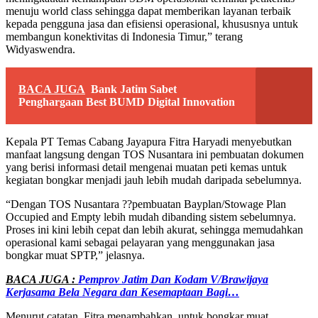
menuju world class sehingga dapat memberikan layanan terbaik
kepada pengguna jasa dan efisiensi operasional, khususnya untuk
membangun konektivitas di Indonesia Timur,” terang
Widyaswendra.
BACA JUGA
Bank Jatim Sabet
Penghargaan Best BUMD Digital Innovation
Kepala PT Temas Cabang Jayapura Fitra Haryadi menyebutkan
manfaat langsung dengan TOS Nusantara ini pembuatan dokumen
yang berisi informasi detail mengenai muatan peti kemas untuk
kegiatan bongkar menjadi jauh lebih mudah daripada sebelumnya.
“Dengan TOS Nusantara ??pembuatan Bayplan/Stowage Plan
Occupied and Empty lebih mudah dibanding sistem sebelumnya.
Proses ini kini lebih cepat dan lebih akurat, sehingga memudahkan
operasional kami sebagai pelayaran yang menggunakan jasa
bongkar muat SPTP,” jelasnya.
BACA JUGA :
Pemprov Jatim Dan Kodam V/Brawijaya
Kerjasama Bela Negara dan Kesemaptaan Bagi…
Menurut catatan, Fitra menambahkan, untuk bongkar muat