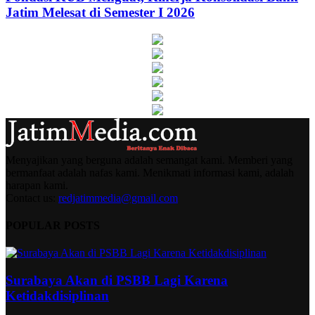
Jatim Melesat di Semester I 2026
Menyajikan yang berguna adalah semangat kami. Memberi yang
bermanfaat adalah nafas kami. Menikmati informasi kami, adalah
harapan kami.
Contact us:
redjatimmedia@gmail.com
POPULAR POSTS
Surabaya Akan di PSBB Lagi Karena
Ketidakdisiplinan