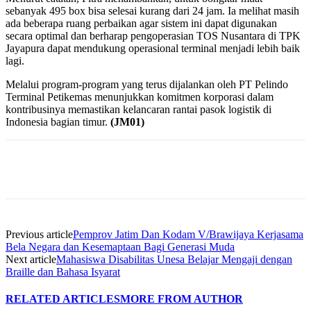
sebanyak 495 box bisa selesai kurang dari 24 jam. Ia melihat masih
ada beberapa ruang perbaikan agar sistem ini dapat digunakan
secara optimal dan berharap pengoperasian TOS Nusantara di TPK
Jayapura dapat mendukung operasional terminal menjadi lebih baik
lagi.
Melalui program-program yang terus dijalankan oleh PT Pelindo
Terminal Petikemas menunjukkan komitmen korporasi dalam
kontribusinya memastikan kelancaran rantai pasok logistik di
Indonesia bagian timur.
(JM01)
Previous article
Pemprov Jatim Dan Kodam V/Brawijaya Kerjasama
Bela Negara dan Kesemaptaan Bagi Generasi Muda
Next article
Mahasiswa Disabilitas Unesa Belajar Mengaji dengan
Braille dan Bahasa Isyarat
RELATED ARTICLES
MORE FROM AUTHOR