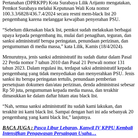
Pertanahan (DPRKPP) Kota Surabaya Lilik Arijanto mengatakan,
Pemkot Surabaya melalui Keputusan Wali Kota nomor
100.3.3/6828/436.7.4/2024 secara resmi mem-black list 20
pengembang karena melanggar kewajiban penyerahan PSU.
“Sebelum dikenakan black list, pemkot sudah melakukan berbagai
upaya kepada pengembang itu, mulai dari penagihan, teguran, dan
sanksi administratif berupa peringatan, penundaan perizinan, dan
pengumuman di media massa,” kata Lilik, Kamis (18/4/2024).
Menurutnya, jenis sanksi administratif itu sudah diatur dalam Pasal
22 Perda nomor 7 tahun 2010 dan Pasal 21 Perwali nomor 131
tahun 2023. Dalam regulasi itu, terdapat saksi administratif kepada
pengembang yang tidak menyediakan dan menyerahkan PSU. Jenis
sanksi itu berupa peringatan tertulis, penundaan pemberian
persetujuan dokumen dan/atau perizinan, denda administrasi sebesar
Rp 50 juta, pengumuman kepada media massa, dan terakhir
dimasukkan ke dalam daftar hitam atau black list.
“Nah, semua sanksi administratif itu sudah kami lakukan, dan
terakhir ini kami black list. Sampai dengan hari ini ada sebanyak 20
pengembang yang kami black list,” lanjutnya.
BACA JUGA :
Pasca Libur Lebaran, Kanwil IV KPPU Kembali
Intensifkan Pengawasan Persaingan Usaha…