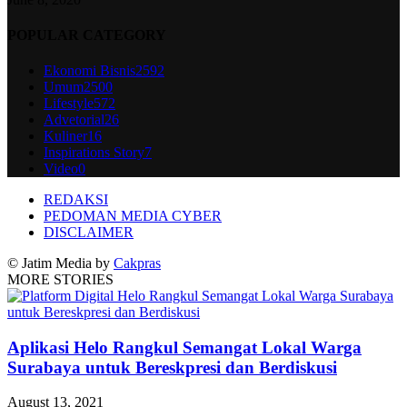
POPULAR CATEGORY
Ekonomi Bisnis
2592
Umum
2500
Lifestyle
572
Advetorial
26
Kuliner
16
Inspirations Story
7
Video
0
REDAKSI
PEDOMAN MEDIA CYBER
DISCLAIMER
© Jatim Media by
Cakpras
MORE STORIES
Aplikasi Helo Rangkul Semangat Lokal Warga
Surabaya untuk Bereskpresi dan Berdiskusi
August 13, 2021