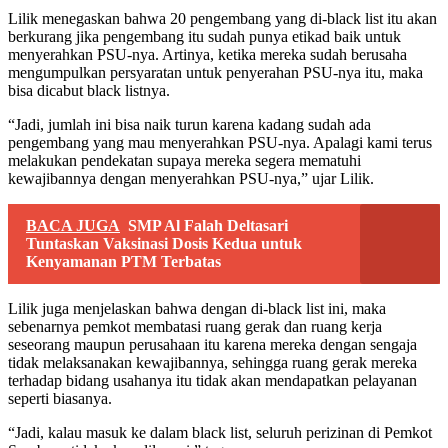
Lilik menegaskan bahwa 20 pengembang yang di-black list itu akan
berkurang jika pengembang itu sudah punya etikad baik untuk
menyerahkan PSU-nya. Artinya, ketika mereka sudah berusaha
mengumpulkan persyaratan untuk penyerahan PSU-nya itu, maka
bisa dicabut black listnya.
“Jadi, jumlah ini bisa naik turun karena kadang sudah ada
pengembang yang mau menyerahkan PSU-nya. Apalagi kami terus
melakukan pendekatan supaya mereka segera mematuhi
kewajibannya dengan menyerahkan PSU-nya,” ujar Lilik.
BACA JUGA
SMP Al Falah Deltasari
Tuntaskan Vaksinasi Dosis Kedua untuk
Kenyamanan PTM Terbatas
Lilik juga menjelaskan bahwa dengan di-black list ini, maka
sebenarnya pemkot membatasi ruang gerak dan ruang kerja
seseorang maupun perusahaan itu karena mereka dengan sengaja
tidak melaksanakan kewajibannya, sehingga ruang gerak mereka
terhadap bidang usahanya itu tidak akan mendapatkan pelayanan
seperti biasanya.
“Jadi, kalau masuk ke dalam black list, seluruh perizinan di Pemkot