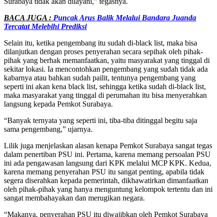
Surabaya tidak akan dilayani,” tegasnya.
BACA JUGA :
Puncak Arus Balik Melalui Bandara Juanda
Tercatat Melebihi Prediksi
Selain itu, ketika pengembang itu sudah di-black list, maka bisa
dilanjutkan dengan proses penyerahan secara sepihak oleh pihak-
pihak yang berhak memanfaatkan, yaitu masyarakat yang tinggal di
sekitar lokasi. Ia mencontohkan pengembang yang sudah tidak ada
kabarnya atau bahkan sudah pailit, tentunya pengembang yang
seperti ini akan kena black list, sehingga ketika sudah di-black list,
maka masyarakat yang tinggal di perumahan itu bisa menyerahkan
langsung kepada Pemkot Surabaya.
“Banyak ternyata yang seperti ini, tiba-tiba ditinggal begitu saja
sama pengembang,” ujarnya.
Lilik juga menjelaskan alasan kenapa Pemkot Surabaya sangat tegas
dalam penertiban PSU ini. Pertama, karena memang persoalan PSU
ini ada pengawasan langsung dari KPK melalui MCP KPK. Kedua,
karena memang penyerahan PSU itu sangat penting, apabila tidak
segera diserahkan kepada pemerintah, dikhawatirkan dimanfaatkan
oleh pihak-pihak yang hanya menguntung kelompok tertentu dan ini
sangat membahayakan dan merugikan negara.
“Makanya, penyerahan PSU itu diwajibkan oleh Pemkot Surabaya