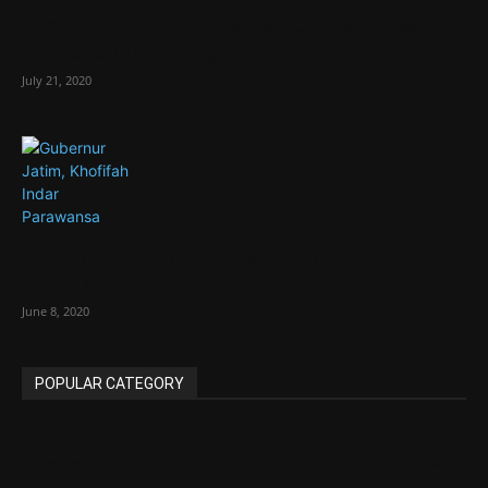
Presiden Jokowi Bubarkan Gugus Tugas
Percepatan Penanganan Covid-19
July 21, 2020
Empat Kabupaten/Kota di Jatim Berubah
Jadi Zona Kuning
June 8, 2020
POPULAR CATEGORY
Ekonomi Bisnis
2592
Umum
2500