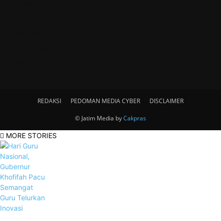
Lifestyle
572
Advetorial
26
Kuliner
16
Inspirations Story
7
Video
0
REDAKSI
PEDOMAN MEDIA CYBER
DISCLAIMER
© Jatim Media by
Cakpras
MORE STORIES