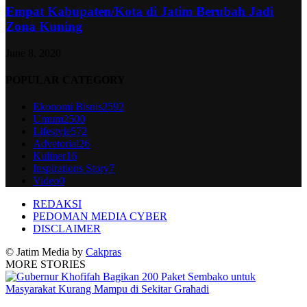
Empat Kabupaten/Kota di Jatim Berubah Jadi
Zona Kuning
June 8, 2020
POPULAR CATEGORY
Ekonomi Bisnis
2592
Umum
2500
Lifestyle
572
Advetorial
26
Kuliner
16
Inspirations Story
7
Video
0
REDAKSI
PEDOMAN MEDIA CYBER
DISCLAIMER
© Jatim Media by
Cakpras
MORE STORIES