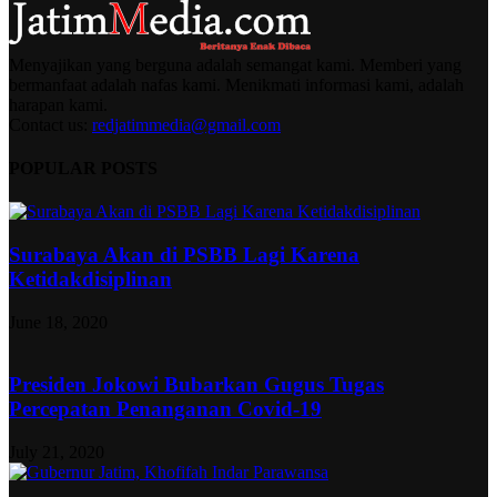
Menyajikan yang berguna adalah semangat kami. Memberi yang
bermanfaat adalah nafas kami. Menikmati informasi kami, adalah
harapan kami.
Contact us:
redjatimmedia@gmail.com
POPULAR POSTS
Surabaya Akan di PSBB Lagi Karena
Ketidakdisiplinan
June 18, 2020
Presiden Jokowi Bubarkan Gugus Tugas
Percepatan Penanganan Covid-19
July 21, 2020