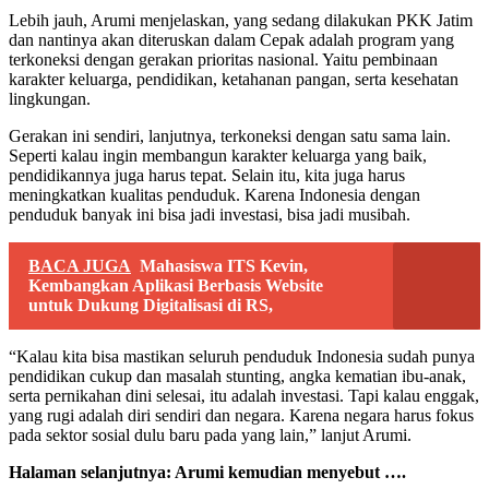
Lebih jauh, Arumi menjelaskan, yang sedang dilakukan PKK Jatim
dan nantinya akan diteruskan dalam Cepak adalah program yang
terkoneksi dengan gerakan prioritas nasional. Yaitu pembinaan
karakter keluarga, pendidikan, ketahanan pangan, serta kesehatan
lingkungan.
Gerakan ini sendiri, lanjutnya, terkoneksi dengan satu sama lain.
Seperti kalau ingin membangun karakter keluarga yang baik,
pendidikannya juga harus tepat. Selain itu, kita juga harus
meningkatkan kualitas penduduk. Karena Indonesia dengan
penduduk banyak ini bisa jadi investasi, bisa jadi musibah.
BACA JUGA
Mahasiswa ITS Kevin,
Kembangkan Aplikasi Berbasis Website
untuk Dukung Digitalisasi di RS,
“Kalau kita bisa mastikan seluruh penduduk Indonesia sudah punya
pendidikan cukup dan masalah stunting, angka kematian ibu-anak,
serta pernikahan dini selesai, itu adalah investasi. Tapi kalau enggak,
yang rugi adalah diri sendiri dan negara. Karena negara harus fokus
pada sektor sosial dulu baru pada yang lain,” lanjut Arumi.
Halaman selanjutnya:
Arumi kemudian menyebut
….