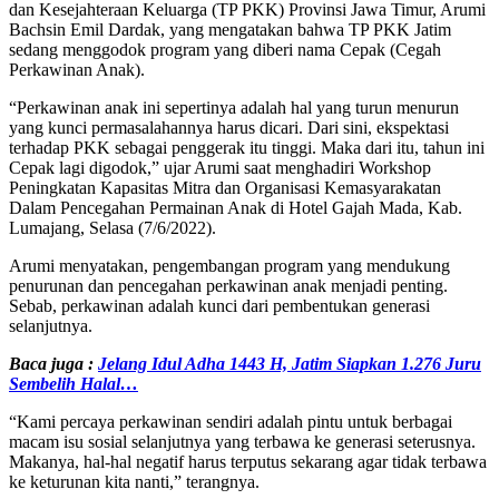
dan Kesejahteraan Keluarga (TP PKK) Provinsi Jawa Timur, Arumi
Bachsin Emil Dardak, yang mengatakan bahwa TP PKK Jatim
sedang menggodok program yang diberi nama Cepak (Cegah
Perkawinan Anak).
“Perkawinan anak ini sepertinya adalah hal yang turun menurun
yang kunci permasalahannya harus dicari. Dari sini, ekspektasi
terhadap PKK sebagai penggerak itu tinggi. Maka dari itu, tahun ini
Cepak lagi digodok,” ujar Arumi saat menghadiri Workshop
Peningkatan Kapasitas Mitra dan Organisasi Kemasyarakatan
Dalam Pencegahan Permainan Anak di Hotel Gajah Mada, Kab.
Lumajang, Selasa (7/6/2022).
Arumi menyatakan, pengembangan program yang mendukung
penurunan dan pencegahan perkawinan anak menjadi penting.
Sebab, perkawinan adalah kunci dari pembentukan generasi
selanjutnya.
Baca juga :
Jelang Idul Adha 1443 H, Jatim Siapkan 1.276 Juru
Sembelih Halal…
“Kami percaya perkawinan sendiri adalah pintu untuk berbagai
macam isu sosial selanjutnya yang terbawa ke generasi seterusnya.
Makanya, hal-hal negatif harus terputus sekarang agar tidak terbawa
ke keturunan kita nanti,” terangnya.