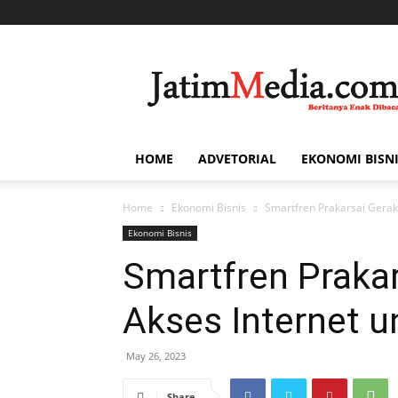
Jatim
Media
HOME
ADVETORIAL
EKONOMI BISN
Home
Ekonomi Bisnis
Smartfren Prakarsai Gerak
Ekonomi Bisnis
Smartfren Prakar
Akses Internet u
May 26, 2023
Share