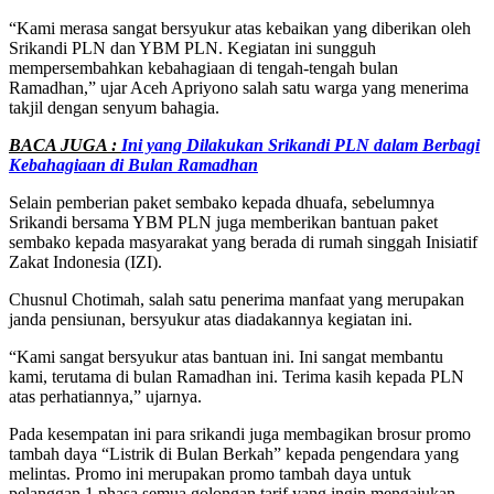
“Kami merasa sangat bersyukur atas kebaikan yang diberikan oleh
Srikandi PLN dan YBM PLN. Kegiatan ini sungguh
mempersembahkan kebahagiaan di tengah-tengah bulan
Ramadhan,” ujar Aceh Apriyono salah satu warga yang menerima
takjil dengan senyum bahagia.
BACA JUGA :
Ini yang Dilakukan Srikandi PLN dalam Berbagi
Kebahagiaan di Bulan Ramadhan
Selain pemberian paket sembako kepada dhuafa, sebelumnya
Srikandi bersama YBM PLN juga memberikan bantuan paket
sembako kepada masyarakat yang berada di rumah singgah Inisiatif
Zakat Indonesia (IZI).
Chusnul Chotimah, salah satu penerima manfaat yang merupakan
janda pensiunan, bersyukur atas diadakannya kegiatan ini.
“Kami sangat bersyukur atas bantuan ini. Ini sangat membantu
kami, terutama di bulan Ramadhan ini. Terima kasih kepada PLN
atas perhatiannya,” ujarnya.
Pada kesempatan ini para srikandi juga membagikan brosur promo
tambah daya “Listrik di Bulan Berkah” kepada pengendara yang
melintas. Promo ini merupakan promo tambah daya untuk
pelanggan 1 phasa semua golongan tarif yang ingin mengajukan