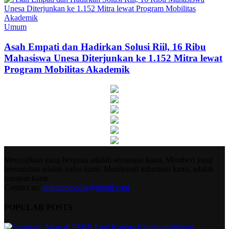
Umum
Asah Empati dan Hadirkan Solusi Riil, 16 Ribu
Mahasiswa Unesa Diterjunkan ke 1.152 Mitra lewat
Program Mobilitas Akademik
Menyajikan yang berguna adalah semangat kami. Memberi yang
bermanfaat adalah nafas kami. Menikmati informasi kami, adalah
harapan kami.
Contact us:
redjatimmedia@gmail.com
POPULAR POSTS