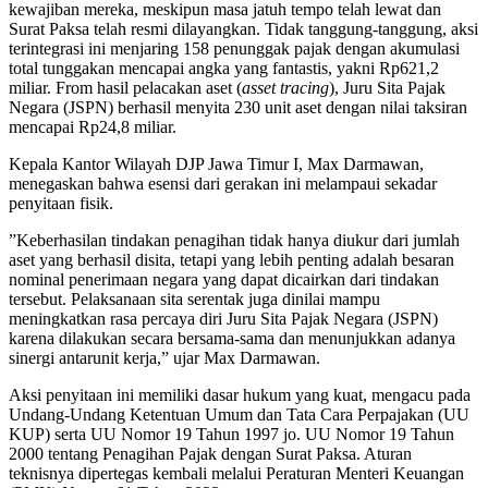
kewajiban mereka, meskipun masa jatuh tempo telah lewat dan
Surat Paksa telah resmi dilayangkan. Tidak tanggung-tanggung, aksi
terintegrasi ini menjaring 158 penunggak pajak dengan akumulasi
total tunggakan mencapai angka yang fantastis, yakni Rp621,2
miliar. From hasil pelacakan aset (
asset tracing
), Juru Sita Pajak
Negara (JSPN) berhasil menyita 230 unit aset dengan nilai taksiran
mencapai Rp24,8 miliar.
Kepala Kantor Wilayah DJP Jawa Timur I, Max Darmawan,
menegaskan bahwa esensi dari gerakan ini melampaui sekadar
penyitaan fisik.
”Keberhasilan tindakan penagihan tidak hanya diukur dari jumlah
aset yang berhasil disita, tetapi yang lebih penting adalah besaran
nominal penerimaan negara yang dapat dicairkan dari tindakan
tersebut. Pelaksanaan sita serentak juga dinilai mampu
meningkatkan rasa percaya diri Juru Sita Pajak Negara (JSPN)
karena dilakukan secara bersama-sama dan menunjukkan adanya
sinergi antarunit kerja,” ujar Max Darmawan.
Aksi penyitaan ini memiliki dasar hukum yang kuat, mengacu pada
Undang-Undang Ketentuan Umum dan Tata Cara Perpajakan (UU
KUP) serta UU Nomor 19 Tahun 1997 jo. UU Nomor 19 Tahun
2000 tentang Penagihan Pajak dengan Surat Paksa. Aturan
teknisnya dipertegas kembali melalui Peraturan Menteri Keuangan