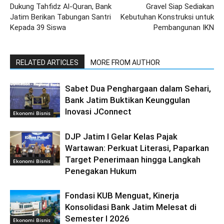
Dukung Tahfidz Al-Quran, Bank
Gravel Siap Sediakan
Jatim Berikan Tabungan Santri
Kebutuhan Konstruksi untuk
Kepada 39 Siswa
Pembangunan IKN
RELATED ARTICLES
MORE FROM AUTHOR
Sabet Dua Penghargaan dalam Sehari,
Bank Jatim Buktikan Keunggulan
Inovasi JConnect
Ekonomi Bisnis
DJP Jatim I Gelar Kelas Pajak
Wartawan: Perkuat Literasi, Paparkan
Target Penerimaan hingga Langkah
Ekonomi Bisnis
Penegakan Hukum
Fondasi KUB Menguat, Kinerja
Konsolidasi Bank Jatim Melesat di
Semester I 2026
Ekonomi Bisnis