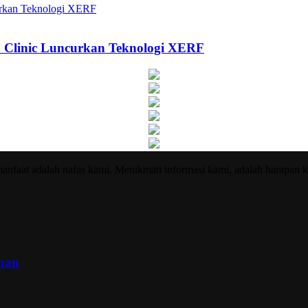
a Clinic Luncurkan Teknologi XERF
nfaat adalah nafas kami. Menikmati informasi kami, adalah harapan k
inan