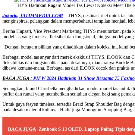
THYS Hadirkan Ragam Model Tas Lewat Koleksi Meet The N
Jakarta, JATIMMEDIA.COM
– THYS, destinasi ritel untuk tas lok
menginspirasi pelanggan dalam memperbaharui tampilan menjadi lebih 
Bertha Hapsari, Vice President Marketing THYS menuturkan, pada ko
model tas yang timeless, fleksibel dan fungsional, hingga model yang
“Dengan beragam pilihan yang dihadirkan dalam koleksi ini, kami 
Berbagai model tas anyar dari merek eksklusif THYS, ILOOK dan Ch
fleksibilitas dan fungsionalitas pada desainnya, diantaranya Buckle
dibawa kemana-mana. Berbagai tas dari ILOOK cocok dan praktis unt
BACA JUGA :
PIFW 2024 Hadirkan 31 Show Bersama 75 Fashio
Sedangkan, brand Chrisbella menghadirkan model-model tas untuk dip
puffer dan rantai yang memberikan sentuhan elegan bagi sang pemak
Untuk gaya fesyen timeless, tersedia Braid Strap Shoulder Bag den
pada desain material kulitnya. Hadir juga Monogram Shopping Bag, 
BACA JUGA
Zenbook S 13 OLED, Laptop Paling Tipis deng