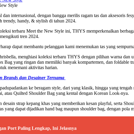
ew Style
al dan internasional, dengan bangga merilis ragam tas dan aksesoris f
trendy, handy, & stylish di tahun 2024.
leksi terbaru Meet the New Style ini, THYS memperkenalkan berbagai
 mengikuti tren 2024.
berharap dapat membantu pelanggan kami menemukan tas yang sempurna
risbella, menghiasi koleksi terbaru THYS dengan pilihan warna dan
 Box Bag yang ringan dan memiliki banyak kompartemen, dan foldable tr
uk menemani aktivitas harian.
n Brands dan Desainer Ternama
adupadankan ke beragam style, dari yang klasik, hingga yang tengah m
ai, atau Quilted Shoulder Bag yang kental dengan Korean Look-nya.
gan desain strap kepang khas yang memberikan kesan playful, serta S
tas yang dapat dijadikan hand bag maupun shoulder bag, dengan pola 
an Port Paling Lengkap, Ini Jelasnya