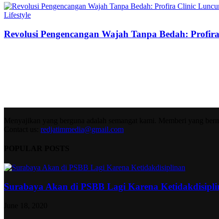
Lifestyle
Revolusi Pengencangan Wajah Tanpa Bedah: Profir
Menyajikan yang berguna adalah semangat kami. Memberi yang berma
Contact us:
redjatimmedia@gmail.com
POPULAR POSTS
Surabaya Akan di PSBB Lagi Karena Ketidakdisipl
June 18, 2020