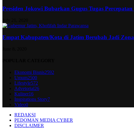
Presiden Jokowi Bubarkan Gugus Tugas Percepatan
July 21, 2020
Empat Kabupaten/Kota di Jatim Berubah Jadi Zon
June 8, 2020
POPULAR CATEGORY
Ekonomi Bisnis
2592
Umum
2500
Lifestyle
572
Advetorial
26
Kuliner
16
Inspirations Story
7
Video
0
REDAKSI
PEDOMAN MEDIA CYBER
DISCLAIMER