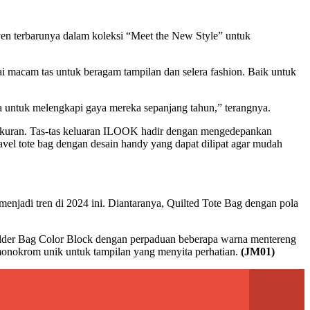
esyen terbarunya dalam koleksi “Meet the New Style” untuk
 macam tas untuk beragam tampilan dan selera fashion. Baik untuk
 untuk melengkapi gaya mereka sepanjang tahun,” terangnya.
 ukuran. Tas-tas keluaran ILOOK hadir dengan mengedepankan
avel tote bag dengan desain handy yang dapat dilipat agar mudah
enjadi tren di 2024 ini. Diantaranya, Quilted Tote Bag dengan pola
houlder Bag Color Block dengan perpaduan beberapa warna mentereng
monokrom unik untuk tampilan yang menyita perhatian.
(JM01)