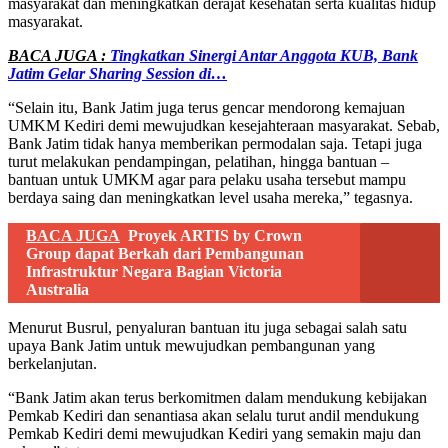
masyarakat dan meningkatkan derajat kesehatan serta kualitas hidup
masyarakat.
BACA JUGA :
Tingkatkan Sinergi Antar Anggota KUB, Bank
Jatim Gelar Sharing Session di…
“Selain itu, Bank Jatim juga terus gencar mendorong kemajuan
UMKM Kediri demi mewujudkan kesejahteraan masyarakat. Sebab,
Bank Jatim tidak hanya memberikan permodalan saja. Tetapi juga
turut melakukan pendampingan, pelatihan, hingga bantuan –
bantuan untuk UMKM agar para pelaku usaha tersebut mampu
berdaya saing dan meningkatkan level usaha mereka,” tegasnya.
BACA JUGA
Proyek ARTIS by Crown
Group dapat Berkah dari Pembangunan
Infrastruktur Negara Bagian Victoria
Australia
Menurut Busrul, penyaluran bantuan itu juga sebagai salah satu
upaya Bank Jatim untuk mewujudkan pembangunan yang
berkelanjutan.
“Bank Jatim akan terus berkomitmen dalam mendukung kebijakan
Pemkab Kediri dan senantiasa akan selalu turut andil mendukung
Pemkab Kediri demi mewujudkan Kediri yang semakin maju dan