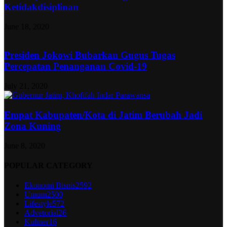
Ketidakdisiplinan
June 18, 2020
Presiden Jokowi Bubarkan Gugus Tugas
Percepatan Penanganan Covid-19
July 21, 2020
Empat Kabupaten/Kota di Jatim Berubah Jadi
Zona Kuning
June 8, 2020
POPULAR CATEGORY
Ekonomi Bisnis
2592
Umum
2500
Lifestyle
572
Advetorial
26
Kuliner
16