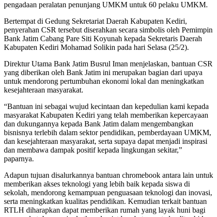
pengadaan peralatan penunjang UMKM untuk 60 pelaku UMKM.
Bertempat di Gedung Sekretariat Daerah Kabupaten Kediri,
penyerahan CSR tersebut diserahkan secara simbolis oleh Pemimpin
Bank Jatim Cabang Pare Siti Koyunah kepada Sekretaris Daerah
Kabupaten Kediri Mohamad Solikin pada hari Selasa (25/2).
Direktur Utama Bank Jatim Busrul Iman menjelaskan, bantuan CSR
yang diberikan oleh Bank Jatim ini merupakan bagian dari upaya
untuk mendorong pertumbuhan ekonomi lokal dan meningkatkan
kesejahteraan masyarakat.
“Bantuan ini sebagai wujud kecintaan dan kepedulian kami kepada
masyarakat Kabupaten Kediri yang telah memberikan kepercayaan
dan dukungannya kepada Bank Jatim dalam mengembangkan
bisnisnya terlebih dalam sektor pendidikan, pemberdayaan UMKM,
dan kesejahteraan masyarakat, serta supaya dapat menjadi inspirasi
dan membawa dampak positif kepada lingkungan sekitar,”
paparnya.
Adapun tujuan disalurkannya bantuan chromebook antara lain untuk
memberikan akses teknologi yang lebih baik kepada siswa di
sekolah, mendorong kemampuan penguasaan teknologi dan inovasi,
serta meningkatkan kualitas pendidikan. Kemudian terkait bantuan
RTLH diharapkan dapat memberikan rumah yang layak huni bagi