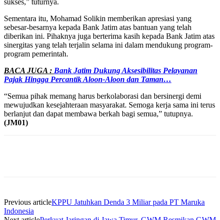
sukses,” tuturnya.
Sementara itu, Mohamad Solikin memberikan apresiasi yang
sebesar-besarnya kepada Bank Jatim atas bantuan yang telah
diberikan ini. Pihaknya juga berterima kasih kepada Bank Jatim atas
sinergitas yang telah terjalin selama ini dalam mendukung program-
program pemerintah.
BACA JUGA :
Bank Jatim Dukung Aksesibilitas Pelayanan
Pajak Hingga Percantik Aloon-Aloon dan Taman…
“Semua pihak memang harus berkolaborasi dan bersinergi demi
mewujudkan kesejahteraan masyarakat. Semoga kerja sama ini terus
berlanjut dan dapat membawa berkah bagi semua,” tutupnya.
(JM01)
Previous article
KPPU Jatuhkan Denda 3 Miliar pada PT Maruka
Indonesia
Next article
Perkuat Jaringan di Jawa Timur, GWM Resmikan GWM