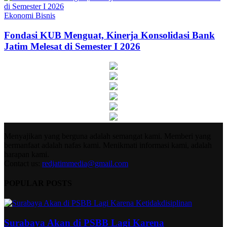
Ekonomi Bisnis
Fondasi KUB Menguat, Kinerja Konsolidasi Bank
Jatim Melesat di Semester I 2026
Menyajikan yang berguna adalah semangat kami. Memberi yang
bermanfaat adalah nafas kami. Menikmati informasi kami, adalah
harapan kami.
Contact us:
redjatimmedia@gmail.com
POPULAR POSTS
Surabaya Akan di PSBB Lagi Karena