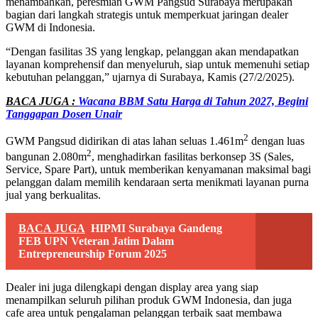
menambahkan, peresmian GWM Pangsud Surabaya merupakan
bagian dari langkah strategis untuk memperkuat jaringan dealer
GWM di Indonesia.
“Dengan fasilitas 3S yang lengkap, pelanggan akan mendapatkan
layanan komprehensif dan menyeluruh, siap untuk memenuhi setiap
kebutuhan pelanggan,” ujarnya di Surabaya, Kamis (27/2/2025).
BACA JUGA :
Wacana BBM Satu Harga di Tahun 2027, Begini
Tanggapan Dosen Unair
2
GWM Pangsud didirikan di atas lahan seluas 1.461m
dengan luas
2
bangunan 2.080m
, menghadirkan fasilitas berkonsep 3S (Sales,
Service, Spare Part), untuk memberikan kenyamanan maksimal bagi
pelanggan dalam memilih kendaraan serta menikmati layanan purna
jual yang berkualitas.
BACA JUGA
HIPMI Surabaya Gandeng
FEB UPN Veteran Jatim Dalam
Entrepreneurship Forum 2025
Dealer ini juga dilengkapi dengan display area yang siap
menampilkan seluruh pilihan produk GWM Indonesia, dan juga
cafe area untuk pengalaman pelanggan terbaik saat membawa