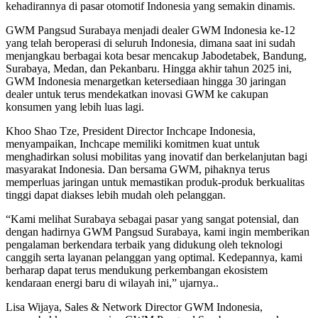
kehadirannya di pasar otomotif Indonesia yang semakin dinamis.
GWM Pangsud Surabaya menjadi dealer GWM Indonesia ke-12
yang telah beroperasi di seluruh Indonesia, dimana saat ini sudah
menjangkau berbagai kota besar mencakup Jabodetabek, Bandung,
Surabaya, Medan, dan Pekanbaru. Hingga akhir tahun 2025 ini,
GWM Indonesia menargetkan ketersediaan hingga 30 jaringan
dealer untuk terus mendekatkan inovasi GWM ke cakupan
konsumen yang lebih luas lagi.
Khoo Shao Tze, President Director Inchcape Indonesia,
menyampaikan, Inchcape memiliki komitmen kuat untuk
menghadirkan solusi mobilitas yang inovatif dan berkelanjutan bagi
masyarakat Indonesia. Dan bersama GWM, pihaknya terus
memperluas jaringan untuk memastikan produk-produk berkualitas
tinggi dapat diakses lebih mudah oleh pelanggan.
“Kami melihat Surabaya sebagai pasar yang sangat potensial, dan
dengan hadirnya GWM Pangsud Surabaya, kami ingin memberikan
pengalaman berkendara terbaik yang didukung oleh teknologi
canggih serta layanan pelanggan yang optimal. Kedepannya, kami
berharap dapat terus mendukung perkembangan ekosistem
kendaraan energi baru di wilayah ini,” ujarnya..
Lisa Wijaya, Sales & Network Director GWM Indonesia,