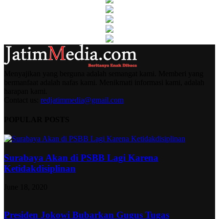
Menyajikan yang berguna adalah semangat kami. Memberi yang
bermanfaat adalah nafas kami. Menikmati informasi kami, adalah
harapan kami.
Contact us:
redjatimmedia@gmail.com
POPULAR POSTS
Surabaya Akan di PSBB Lagi Karena
Ketidakdisiplinan
June 18, 2020
Presiden Jokowi Bubarkan Gugus Tugas