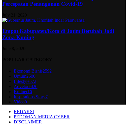
Percepatan Penanganan Covid-19
July 21, 2020
Empat Kabupaten/Kota di Jatim Berubah Jadi
Zona Kuning
June 8, 2020
POPULAR CATEGORY
Ekonomi Bisnis
2592
Umum
2500
Lifestyle
572
Advetorial
26
Kuliner
16
Inspirations Story
7
Video
0
REDAKSI
PEDOMAN MEDIA CYBER
DISCLAIMER