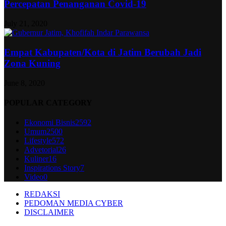
Percepatan Penanganan Covid-19
July 21, 2020
Empat Kabupaten/Kota di Jatim Berubah Jadi
Zona Kuning
June 8, 2020
POPULAR CATEGORY
Ekonomi Bisnis
2592
Umum
2500
Lifestyle
572
Advetorial
26
Kuliner
16
Inspirations Story
7
Video
0
REDAKSI
PEDOMAN MEDIA CYBER
DISCLAIMER