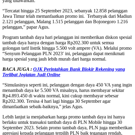
yang ditawarkan.
“Tercatat hingga 25 September 2023, sebanyak 12.858 pelanggan
Jawa Timur telah memanfaatkan promo ini. Terbanyak dari Madiun
2.121 pelanggan, Malang 1.515 pelanggan dan Bojonegoro 1.216
pelanggan,” papar Agus.
Program tambah daya hari pelanggan ini memberikan diskon spesial
tambah daya hanya dengan harga Rp202.300 untuk semua
golongan tarif listrik hingga 5.500 volt ampere (VA). Melalui promo
“Senyum Pelanggan PLN 2023′ ini, pelanggan dapat menikmati
harga spesial yang jauh lebih murah dari harga normal.
BACA JUGA :
OJK Perintahkan Bank Blokir Rekening yang
Terlibat Jegiatan Judi Online
“Simulasinya seperti ini, pelanggan dengan daya 450 VA yang ingin
menambah daya ke 5.500 VA misalnya, harus membayar sekitar
Rp4.893.450 di waktu normal, kini cukup membayar sebesar
Rp202.300. Tersisa 4 hari lagi hingga 30 September agar
dimanfaatkan sebaik-baiknya,” jelas Agus.
Lebih lanjut ia menjabarkan harga promo tambah daya ini hanya
berlaku untuk transaksi tambah daya di PLN Mobile hingga 30
September 2023. Selain promo tambah daya, PLN juga memberikan
apresiasi kepada pelanggan terpilih PLN baik tegangan rendah,