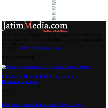
Menyajikan yang berguna adalah semangat kami. Memberi yang
bermanfaat adalah nafas kami. Menikmati informasi kami, adalah
harapan kami.
Contact us:
redjatimmedia@gmail.com
POPULAR POSTS
Surabaya Akan di PSBB Lagi Karena
Ketidakdisiplinan
June 18, 2020
Presiden Jokowi Bubarkan Gugus Tugas