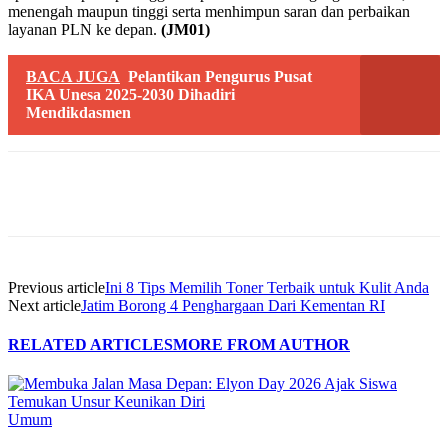
menengah maupun tinggi serta menhimpun saran dan perbaikan
layanan PLN ke depan.
(JM01)
BACA JUGA
Pelantikan Pengurus Pusat
IKA Unesa 2025-2030 Dihadiri
Mendikdasmen
Previous article
Ini 8 Tips Memilih Toner Terbaik untuk Kulit Anda
Next article
Jatim Borong 4 Penghargaan Dari Kementan RI
RELATED ARTICLES
MORE FROM AUTHOR
Umum