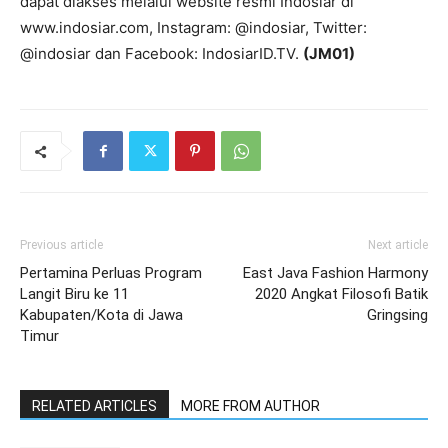
dapat diakses melalui website resmi Indosiar di
www.indosiar.com, Instagram: @indosiar, Twitter:
@indosiar dan Facebook: IndosiarID.TV.
(JM01)
Previous article
Next article
Pertamina Perluas Program
East Java Fashion Harmony
Langit Biru ke 11
2020 Angkat Filosofi Batik
Kabupaten/Kota di Jawa
Gringsing
Timur
RELATED ARTICLES
MORE FROM AUTHOR