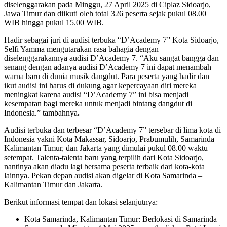
diselenggarakan pada Minggu, 27 April 2025 di Ciplaz Sidoarjo,
Jawa Timur dan diikuti oleh total 326 peserta sejak pukul 08.00
WIB hingga pukul 15.00 WIB.
Hadir sebagai juri di audisi terbuka “D’Academy 7” Kota Sidoarjo,
Selfi Yamma mengutarakan rasa bahagia dengan
diselenggarakannya audisi D’Academy 7. “Aku sangat bangga dan
senang dengan adanya audisi D’Academy 7 ini dapat menambah
warna baru di dunia musik dangdut. Para peserta yang hadir dan
ikut audisi ini harus di dukung agar kepercayaan diri mereka
meningkat karena audisi “D’Academy 7” ini bisa menjadi
kesempatan bagi mereka untuk menjadi bintang dangdut di
Indonesia.” tambahnya
.
Audisi terbuka dan terbesar “D’Academy 7” tersebar di lima kota di
Indonesia yakni Kota Makassar, Sidoarjo, Prabumulih, Samarinda –
Kalimantan Timur, dan Jakarta yang dimulai pukul 08.00 waktu
setempat. Talenta-talenta baru yang terpilih dari Kota Sidoarjo,
nantinya akan diadu lagi bersama peserta terbaik dari kota-kota
lainnya. Pekan depan audisi akan digelar di Kota Samarinda –
Kalimantan Timur dan Jakarta.
Berikut informasi tempat dan lokasi selanjutnya:
Kota Samarinda, Kalimantan Timur: Berlokasi di Samarinda