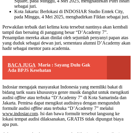
Square, pada Minggu, 4 Mei 2025, menghadirkan Putri Isnari
sebagai juri.
Kota Jakarta: Berlokasi di INDOSIAR Studio Emtek City,
pada Minggu, 4 Mei 2025, menghadirkan Fildan sebagai juri.
Perwakilan terbaik dari kelima kota tersebut nantinya akan kembali
tampil dan bersaing di panggung besar “D’Academy 7”.
Penampilan mereka akan dinilai oleh sejumlah penyanyi papan atas
yang duduk sebagai dewan juri, sementara alumni D’Academy akan
hadir sebagai mentor para academia.
BACA JUGA
Maria : Sayang Dulu Gak
Ada BPJS Kesehatan
Indosiar mengajak masyarakat Indonesia yang memiliki bakat di
bidang tarik suara khususnya genre musik dangdut untuk mengikuti
audisi
offline
atau terbuka “D’Academy 7” di Kota Samarinda dan
Jakarta. Pemirsa dapat mengikut audisinya dengan mengunduh
formulir audisi
offline
atau terbuka “D’Academy 7” melalui
www.indosiar.com
. Isi dan bawa formulir tersebut langsung ke
lokasi tempat audisi dilaksanakan, GRATIS tidak dipungut biaya
apa pun.