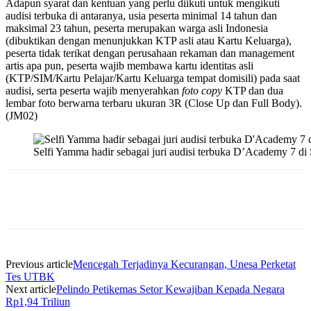
Adapun syarat dan kentuan yang perlu diikuti untuk mengikuti
audisi terbuka di antaranya, usia peserta minimal 14 tahun dan
maksimal 23 tahun, peserta merupakan warga asli Indonesia
(dibuktikan dengan menunjukkan KTP asli atau Kartu Keluarga),
peserta tidak terikat dengan perusahaan rekaman dan management
artis apa pun, peserta wajib membawa kartu identitas asli
(KTP/SIM/Kartu Pelajar/Kartu Keluarga tempat domisili) pada saat
audisi, serta peserta wajib menyerahkan
foto copy
KTP dan dua
lembar foto berwarna terbaru ukuran 3R (Close Up dan Full Body).
(JM02)
Selfi Yamma hadir sebagai juri audisi terbuka D’Academy 7 di
Previous article
Mencegah Terjadinya Kecurangan, Unesa Perketat
Tes UTBK
Next article
Pelindo Petikemas Setor Kewajiban Kepada Negara
Rp1,94 Triliun