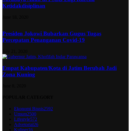
Ketidakdisiplinan
June 18, 2020
Presiden Jokowi Bubarkan Gugus Tugas
Percepatan Penanganan Covid-19
July 21, 2020
Empat Kabupaten/Kota di Jatim Berubah Jadi
Zona Kuning
June 8, 2020
POPULAR CATEGORY
Ekonomi Bisnis
2592
Umum
2500
Lifestyle
572
Advetorial
26
Kuliner
16