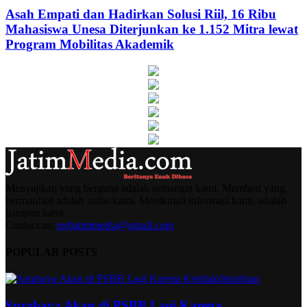
Asah Empati dan Hadirkan Solusi Riil, 16 Ribu
Mahasiswa Unesa Diterjunkan ke 1.152 Mitra lewat
Program Mobilitas Akademik
Menyajikan yang berguna adalah semangat kami. Memberi yang
bermanfaat adalah nafas kami. Menikmati informasi kami, adalah
harapan kami.
Contact us:
redjatimmedia@gmail.com
POPULAR POSTS
Surabaya Akan di PSBB Lagi Karena