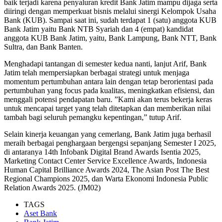
baik terjadi karena penyaluran kredit Bank Jatim mampu dijaga serta
diiringi dengan memperkuat bisnis melalui sinergi Kelompok Usaha
Bank (KUB). Sampai saat ini, sudah terdapat 1 (satu) anggota KUB
Bank Jatim yaitu Bank NTB Syariah dan 4 (empat) kandidat
anggota KUB Bank Jatim, yaitu, Bank Lampung, Bank NTT, Bank
Sultra, dan Bank Banten.
Menghadapi tantangan di semester kedua nanti, lanjut Arif, Bank
Jatim telah mempersiapkan berbagai strategi untuk menjaga
momentum pertumbuhan antara lain dengan tetap berorientasi pada
pertumbuhan yang focus pada kualitas, meningkatkan efisiensi, dan
menggali potensi pendapatan baru. ”Kami akan terus bekerja keras
untuk mencapai target yang telah ditetapkan dan memberikan nilai
tambah bagi seluruh pemangku kepentingan,” tutup Arif.
Selain kinerja keuangan yang cemerlang, Bank Jatim juga berhasil
meraih berbagai penghargaan bergengsi sepanjang Semester I 2025,
di antaranya 14th Infobank Digital Brand Awards Isentia 2025,
Marketing Contact Center Service Excellence Awards, Indonesia
Human Capital Brilliance Awards 2024, The Asian Post The Best
Regional Champions 2025, dan Warta Ekonomi Indonesia Public
Relation Awards 2025. (JM02)
TAGS
Aset Bank