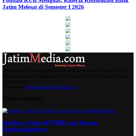
Fondasi KUB Menguat, Kinerja Konsolidasi Bank
Jatim Melesat di Semester I 2026
Menyajikan yang berguna adalah semangat kami. Memberi yang
bermanfaat adalah nafas kami. Menikmati informasi kami, adalah
harapan kami.
Contact us:
redjatimmedia@gmail.com
POPULAR POSTS
Surabaya Akan di PSBB Lagi Karena
Ketidakdisiplinan