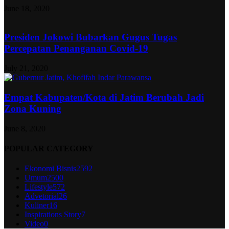
June 18, 2020
Presiden Jokowi Bubarkan Gugus Tugas
Percepatan Penanganan Covid-19
July 21, 2020
Empat Kabupaten/Kota di Jatim Berubah Jadi
Zona Kuning
June 8, 2020
POPULAR CATEGORY
Ekonomi Bisnis
2592
Umum
2500
Lifestyle
572
Advetorial
26
Kuliner
16
Inspirations Story
7
Video
0