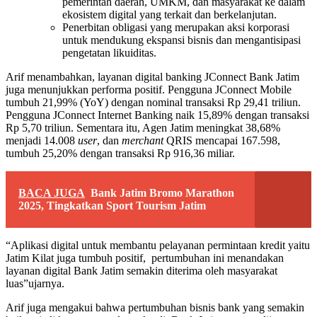
pemerintah daerah, UMKM, dan masyarakat ke dalam
ekosistem digital yang terkait dan berkelanjutan.
Penerbitan obligasi yang merupakan aksi korporasi
untuk mendukung ekspansi bisnis dan mengantisipasi
pengetatan likuiditas.
Arif menambahkan, layanan digital banking JConnect Bank Jatim
juga menunjukkan performa positif. Pengguna JConnect Mobile
tumbuh 21,99% (YoY) dengan nominal transaksi Rp 29,41 triliun.
Pengguna JConnect Internet Banking naik 15,89% dengan transaksi
Rp 5,70 triliun. Sementara itu, Agen Jatim meningkat 38,68%
menjadi 14.008
user
, dan
merchant
QRIS mencapai 167.598,
tumbuh 25,20% dengan transaksi Rp 916,36 miliar.
BACA JUGA
Bank Jatim Bromo Marathon
2025, Tingkatkan Sport Tourism Jatim
“Aplikasi digital untuk membantu pelayanan permintaan kredit yaitu
Jatim Kilat juga tumbuh positif, pertumbuhan ini menandakan
layanan digital Bank Jatim semakin diterima oleh masyarakat
luas”ujarnya.
Arif juga mengakui bahwa pertumbuhan bisnis bank yang semakin