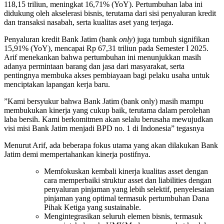
118,15 triliun, meningkat 16,71% (YoY). Pertumbuhan laba ini
didukung oleh akselerasi bisnis, terutama dari sisi penyaluran kredit
dan transaksi nasabah, serta kualitas aset yang terjaga.
Penyaluran kredit Bank Jatim (bank
only
) juga tumbuh signifikan
15,91% (YoY), mencapai Rp 67,31 triliun pada Semester I 2025.
Arif menekankan bahwa pertumbuhan ini menunjukkan masih
adanya permintaan barang dan jasa dari masyarakat, serta
pentingnya membuka akses pembiayaan bagi pelaku usaha untuk
menciptakan lapangan kerja baru.
”Kami bersyukur bahwa Bank Jatim (bank only) masih mampu
membukukan kinerja yang cukup baik, terutama dalam perolehan
laba bersih. Kami berkomitmen akan selalu berusaha mewujudkan
visi misi Bank Jatim menjadi BPD no. 1 di Indonesia” tegasnya
Menurut Arif, ada beberapa fokus utama yang akan dilakukan Bank
Jatim demi mempertahankan kinerja postifnya.
Memfokuskan kembali kinerja kualitas asset dengan
cara memperbaiki struktur asset dan liabilities dengan
penyaluran pinjaman yang lebih selektif, penyelesaian
pinjaman yang optimal termasuk pertumbuhan Dana
Pihak Ketiga yang sustainable.
Mengintegrasikan seluruh elemen bisnis, termasuk