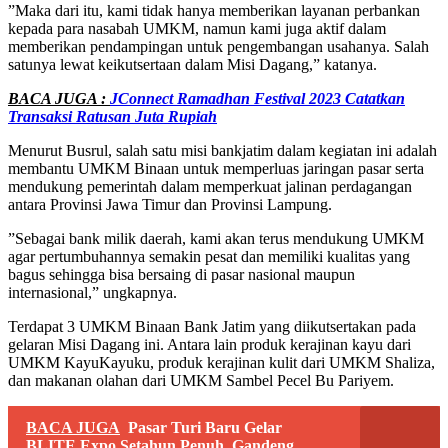
”Maka dari itu, kami tidak hanya memberikan layanan perbankan
kepada para nasabah UMKM, namun kami juga aktif dalam
memberikan pendampingan untuk pengembangan usahanya. Salah
satunya lewat keikutsertaan dalam Misi Dagang,” katanya.
BACA JUGA :
JConnect Ramadhan Festival 2023 Catatkan
Transaksi Ratusan Juta Rupiah
Menurut Busrul, salah satu misi bankjatim dalam kegiatan ini adalah
membantu UMKM Binaan untuk memperluas jaringan pasar serta
mendukung pemerintah dalam memperkuat jalinan perdagangan
antara Provinsi Jawa Timur dan Provinsi Lampung.
”Sebagai bank milik daerah, kami akan terus mendukung UMKM
agar pertumbuhannya semakin pesat dan memiliki kualitas yang
bagus sehingga bisa bersaing di pasar nasional maupun
internasional,” ungkapnya.
Terdapat 3 UMKM Binaan Bank Jatim yang diikutsertakan pada
gelaran Misi Dagang ini. Antara lain produk kerajinan kayu dari
UMKM KayuKayuku, produk kerajinan kulit dari UMKM Shaliza,
dan makanan olahan dari UMKM Sambel Pecel Bu Pariyem.
BACA JUGA
Pasar Turi Baru Gelar
BLITE Expo Setahun Penuh, Gandeng