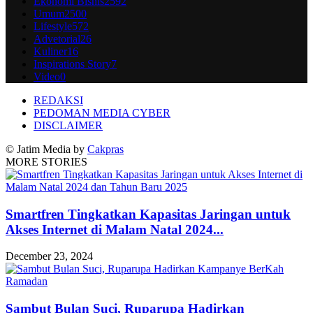
Ekonomi Bisnis
2592
Umum
2500
Lifestyle
572
Advetorial
26
Kuliner
16
Inspirations Story
7
Video
0
REDAKSI
PEDOMAN MEDIA CYBER
DISCLAIMER
© Jatim Media by
Cakpras
MORE STORIES
Smartfren Tingkatkan Kapasitas Jaringan untuk
Akses Internet di Malam Natal 2024...
December 23, 2024
Sambut Bulan Suci, Ruparupa Hadirkan