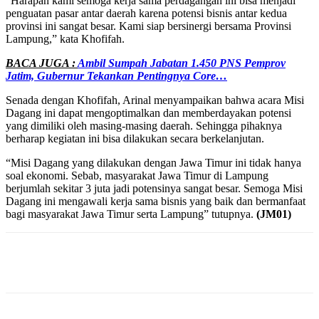
“Harapan kami semoga kerja sama perdagangan ini bisa menjadi
penguatan pasar antar daerah karena potensi bisnis antar kedua
provinsi ini sangat besar. Kami siap bersinergi bersama Provinsi
Lampung,” kata Khofifah.
BACA JUGA :
Ambil Sumpah Jabatan 1.450 PNS Pemprov
Jatim, Gubernur Tekankan Pentingnya Core…
Senada dengan Khofifah, Arinal menyampaikan bahwa acara Misi
Dagang ini dapat mengoptimalkan dan memberdayakan potensi
yang dimiliki oleh masing-masing daerah. Sehingga pihaknya
berharap kegiatan ini bisa dilakukan secara berkelanjutan.
“Misi Dagang yang dilakukan dengan Jawa Timur ini tidak hanya
soal ekonomi. Sebab, masyarakat Jawa Timur di Lampung
berjumlah sekitar 3 juta jadi potensinya sangat besar. Semoga Misi
Dagang ini mengawali kerja sama bisnis yang baik dan bermanfaat
bagi masyarakat Jawa Timur serta Lampung” tutupnya.
(JM01)