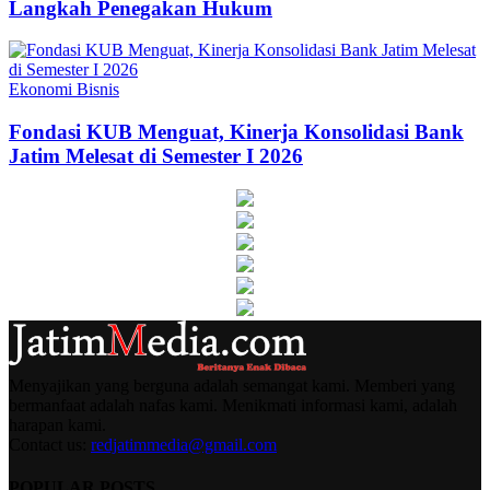
Langkah Penegakan Hukum
Ekonomi Bisnis
Fondasi KUB Menguat, Kinerja Konsolidasi Bank
Jatim Melesat di Semester I 2026
Menyajikan yang berguna adalah semangat kami. Memberi yang
bermanfaat adalah nafas kami. Menikmati informasi kami, adalah
harapan kami.
Contact us:
redjatimmedia@gmail.com
POPULAR POSTS