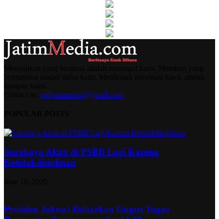
Menyajikan yang berguna adalah semangat kami. Memberi yang
bermanfaat adalah nafas kami. Menikmati informasi kami, adalah
harapan kami.
Contact us:
redjatimmedia@gmail.com
POPULAR POSTS
Surabaya Akan di PSBB Lagi Karena
Ketidakdisiplinan
June 18, 2020
Presiden Jokowi Bubarkan Gugus Tugas