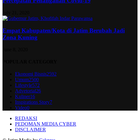
Percepatan Penanganan Covid-19
July 21, 2020
Empat Kabupaten/Kota di Jatim Berubah Jadi
Zona Kuning
June 8, 2020
POPULAR CATEGORY
Ekonomi Bisnis
2592
Umum
2500
Lifestyle
572
Advetorial
26
Kuliner
16
Inspirations Story
7
Video
0
REDAKSI
PEDOMAN MEDIA CYBER
DISCLAIMER