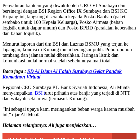
Penyaluran bantuan yang diwakili oleh URO VI Surabaya dan
bersinergi dengan BSI Region Office IX Surabaya dan BSI KC
Kupang ini, langsung diserahkan kepada Posko Baobao (paket
sembako untuk 100 Kepala Keluarga), Posko Airmata (bahan
logistik untuk dapur umum) dan Posko BPBD (peralatan kebersihan
dan bahan logistik).
Menurut laporan dari tim BSI dan Laznas BSMU yang terjun ke
lapangan, kondisi di Kupang mulai berangsur pulih. Pohon-pohon
tumbang dan jalanan mulai dibersihkan. Jaringan listrik dan
komunikasi mulai normal setelah sebelumnya mati total.
Baca juga :
SD Al Islam Al Falah Surabaya Gelar Pondok
Romadhon Virtual
Regional CEO Surabaya PT. Bank Syariah Indonesia, Ali Muafa
menyampaika
n
,
BSI
t
urut prihatin atas banjir yang terjadi di NTT
dan wilayah sekitarnya (termasuk Kupang).
“Ini sebagai upaya kami meringankan beban warga karena musibah
ini,” ujar Ali Muafa.
Halaman selanjutnya: Ali juga menjelaskan…