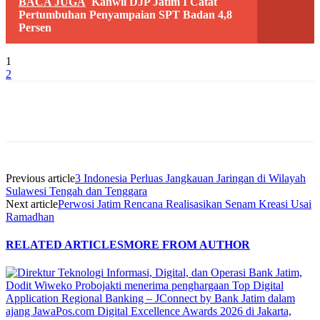
BACA JUGA
Kanwil DJP Jatim I Catat
Pertumbuhan Penyampaian SPT Badan 4,8
Persen
1
2
Previous article
3 Indonesia Perluas Jangkauan Jaringan di Wilayah
Sulawesi Tengah dan Tenggara
Next article
Perwosi Jatim Rencana Realisasikan Senam Kreasi Usai
Ramadhan
RELATED ARTICLES
MORE FROM AUTHOR