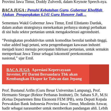
Provinsi Jawa Timur, Doddy Zulverdi, dalam Keynote Speech-nya.
BACA JUGA :
Penuhi Kebutuhan Guru, Gubernur Khofifah
Ajukan Pengangkatan 6.141 Guru Honorer Jadi…
Sementara Wakil Gubernur Jawa Timur, Emil Elistianto Dardak,
dalam arahan strategisnya menekankan perlunya strategi perbaikan
di sisi hulu sektor pertanian untuk mengakselerasi agroindustri.
“Peningkatan produktivitas untuk komoditas bernilai tambah tinggi,
value added bagi petani, serta pengembangan kawasan industri
menjadi kunci menuju percepatan hilirisasi pertanian, untuk semakin
memperkuat Jawa Timur sebagai lokomotif perekonomian
nasional,” ujar Emil.
BACA JUGA
Apresiasi Kepercayaan
Investor, PT Darmi Bersaudara Tbk akan
Kembangkan Ekspor ke Taiwan dan Jepang
Prof. Bustanul Arifin (Guru Besar Universitas Lampung), Prof.
Hermanto Siregar (Rektor Perbanas Institute), Dr. Sahara S.P., M.Si
(Ketua Departemen Ilmu Ekonomi FEM IPB), serta Deputi Kepala
Perwakilan Bank Indonesia Provinsi Jawa Timur, Muslimin Anwar,
hadir sebagai narasumber untuk memberikan pandangan ahli. Lebih