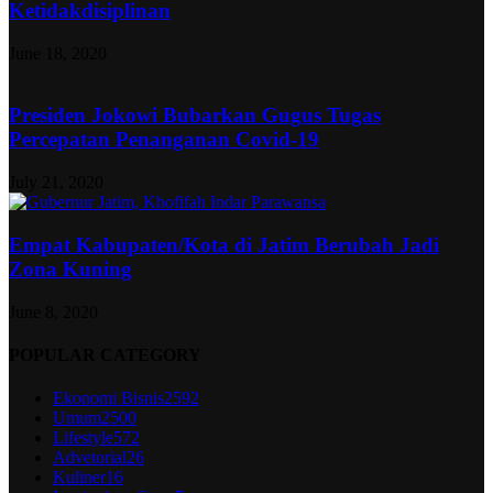
Ketidakdisiplinan
June 18, 2020
Presiden Jokowi Bubarkan Gugus Tugas
Percepatan Penanganan Covid-19
July 21, 2020
Empat Kabupaten/Kota di Jatim Berubah Jadi
Zona Kuning
June 8, 2020
POPULAR CATEGORY
Ekonomi Bisnis
2592
Umum
2500
Lifestyle
572
Advetorial
26
Kuliner
16