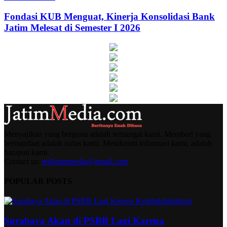
Fondasi KUB Menguat, Kinerja Konsolidasi Bank
Jatim Melesat di Semester I 2026
Menyajikan yang berguna adalah semangat kami. Memberi yang
bermanfaat adalah nafas kami. Menikmati informasi kami, adalah
harapan kami.
Contact us:
redjatimmedia@gmail.com
POPULAR POSTS
Surabaya Akan di PSBB Lagi Karena