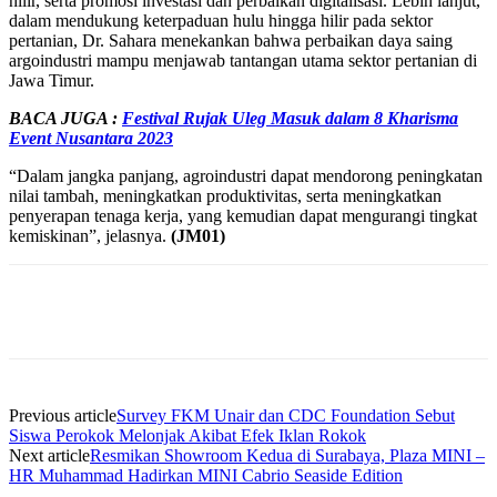
hilir, serta promosi investasi dan perbaikan digitalisasi. Lebih lanjut,
dalam mendukung keterpaduan hulu hingga hilir pada sektor
pertanian, Dr. Sahara menekankan bahwa perbaikan daya saing
argoindustri mampu menjawab tantangan utama sektor pertanian di
Jawa Timur.
BACA JUGA :
Festival Rujak Uleg Masuk dalam 8 Kharisma
Event Nusantara 2023
“Dalam jangka panjang, agroindustri dapat mendorong peningkatan
nilai tambah, meningkatkan produktivitas, serta meningkatkan
penyerapan tenaga kerja, yang kemudian dapat mengurangi tingkat
kemiskinan”, jelasnya.
(JM01)
Previous article
Survey FKM Unair dan CDC Foundation Sebut
Siswa Perokok Melonjak Akibat Efek Iklan Rokok
Next article
Resmikan Showroom Kedua di Surabaya, Plaza MINI –
HR Muhammad Hadirkan MINI Cabrio Seaside Edition