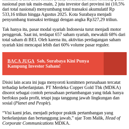
nasional pun tak main-main, 2 juta investor dari provinsi ini (10,5%
dari total nasional) menyumbang total transaksi akumulatif Rp
533,16 triliun hingga Agustus 2025. Kota Surabaya menjadi
penyumbang transaksi tertinggi dengan angka Rp327,29 triliun.
Tak hanya itu, pasar modal syariah Indonesia turut menjadi motor
penggerak. Saat ini, terdapat 657 saham syariah, mewakili 68% dari
total saham di BEI. Oleh karena itu, aktivitas perdagangan saham
syariah kini mencapai lebih dari 60% volume pasar reguler.
BACA JUGA
Sah, Surabaya Kini Punya
Kampung Investor Saham!
Disisi lain acara ini juga menyoroti komitmen perusahaan tercatat
terhadap keberlanjutan. PT Merdeka Copper Gold Tbk (MDKA)
disorot sebagai contoh perusahaan pertambangan yang tidak hanya
berfokus pada profit, tetapi juga tanggung jawab lingkungan dan
sosial (
Planet and People
).
“Visi kami jelas, menjadi pelopor praktik pertambangan yang
berkelanjutan dan bertanggung jawab,” ujar Tom Malik,
Head of
Corporate Communications
MDKA.