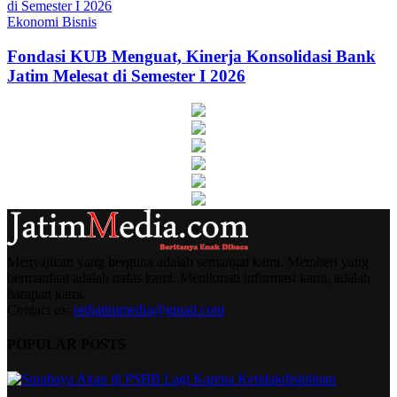
Ekonomi Bisnis
Fondasi KUB Menguat, Kinerja Konsolidasi Bank
Jatim Melesat di Semester I 2026
Menyajikan yang berguna adalah semangat kami. Memberi yang
bermanfaat adalah nafas kami. Menikmati informasi kami, adalah
harapan kami.
Contact us:
redjatimmedia@gmail.com
POPULAR POSTS