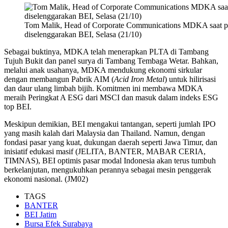
Tom Malik, Head of Corporate Communications MDKA saat p
diselenggarakan BEI, Selasa (21/10)
Sebagai buktinya, MDKA telah menerapkan PLTA di Tambang
Tujuh Bukit dan panel surya di Tambang Tembaga Wetar. Bahkan,
melalui anak usahanya, MDKA mendukung ekonomi sirkular
dengan membangun Pabrik AIM (
Acid Iron Metal
) untuk hilirisasi
dan daur ulang limbah bijih. Komitmen ini membawa MDKA
meraih Peringkat A ESG dari MSCI dan masuk dalam indeks ESG
top BEI.
Meskipun demikian, BEI mengakui tantangan, seperti jumlah IPO
yang masih kalah dari Malaysia dan Thailand. Namun, dengan
fondasi pasar yang kuat, dukungan daerah seperti Jawa Timur, dan
inisiatif edukasi masif (JELITA, BANTER, MABAR CERIA,
TIMNAS), BEI optimis pasar modal Indonesia akan terus tumbuh
berkelanjutan, mengukuhkan perannya sebagai mesin penggerak
ekonomi nasional. (JM02)
TAGS
BANTER
BEI Jatim
Bursa Efek Surabaya