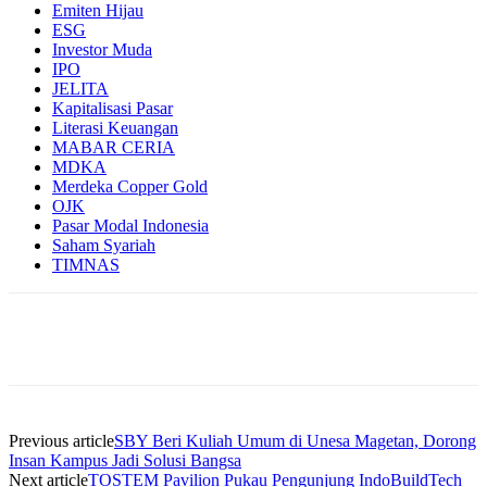
Emiten Hijau
ESG
Investor Muda
IPO
JELITA
Kapitalisasi Pasar
Literasi Keuangan
MABAR CERIA
MDKA
Merdeka Copper Gold
OJK
Pasar Modal Indonesia
Saham Syariah
TIMNAS
Previous article
SBY Beri Kuliah Umum di Unesa Magetan, Dorong
Insan Kampus Jadi Solusi Bangsa
Next article
TOSTEM Pavilion Pukau Pengunjung IndoBuildTech