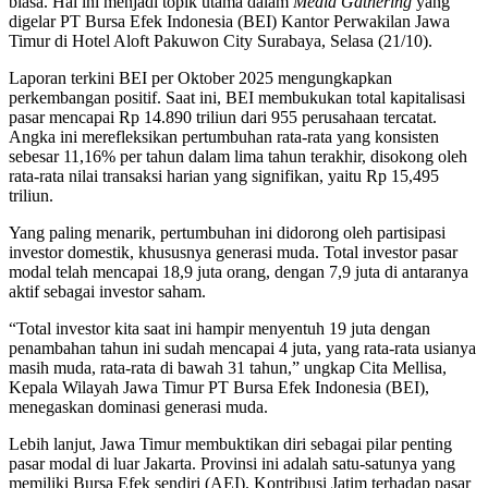
biasa. Hal ini menjadi topik utama dalam
Media Gathering
yang
digelar PT Bursa Efek Indonesia (BEI) Kantor Perwakilan Jawa
Timur di Hotel Aloft Pakuwon City Surabaya, Selasa (21/10).
Laporan terkini BEI per Oktober 2025 mengungkapkan
perkembangan positif. Saat ini, BEI membukukan total kapitalisasi
pasar mencapai Rp 14.890 triliun dari 955 perusahaan tercatat.
Angka ini merefleksikan pertumbuhan rata-rata yang konsisten
sebesar 11,16% per tahun dalam lima tahun terakhir, disokong oleh
rata-rata nilai transaksi harian yang signifikan, yaitu Rp 15,495
triliun.
Yang paling menarik, pertumbuhan ini didorong oleh partisipasi
investor domestik, khususnya generasi muda. Total investor pasar
modal telah mencapai 18,9 juta orang, dengan 7,9 juta di antaranya
aktif sebagai investor saham.
“Total investor kita saat ini hampir menyentuh 19 juta dengan
penambahan tahun ini sudah mencapai 4 juta, yang rata-rata usianya
masih muda, rata-rata di bawah 31 tahun,” ungkap Cita Mellisa,
Kepala Wilayah Jawa Timur PT Bursa Efek Indonesia (BEI),
menegaskan dominasi generasi muda.
Lebih lanjut, Jawa Timur membuktikan diri sebagai pilar penting
pasar modal di luar Jakarta. Provinsi ini adalah satu-satunya yang
memiliki Bursa Efek sendiri (AEI). Kontribusi Jatim terhadap pasar