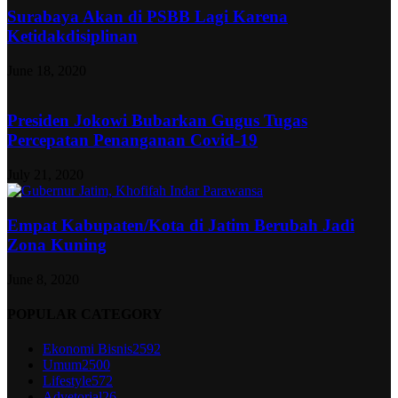
Surabaya Akan di PSBB Lagi Karena
Ketidakdisiplinan
June 18, 2020
Presiden Jokowi Bubarkan Gugus Tugas
Percepatan Penanganan Covid-19
July 21, 2020
Empat Kabupaten/Kota di Jatim Berubah Jadi
Zona Kuning
June 8, 2020
POPULAR CATEGORY
Ekonomi Bisnis
2592
Umum
2500
Lifestyle
572
Advetorial
26