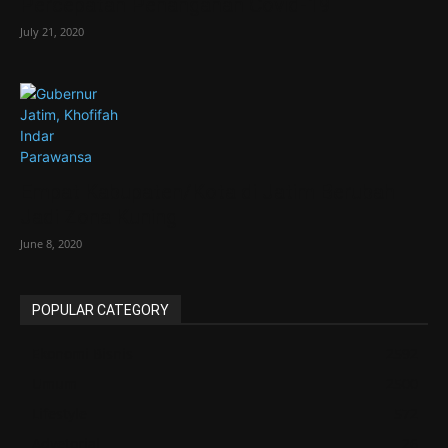
Percepatan Penanganan Covid-19
July 21, 2020
Empat Kabupaten/Kota di Jatim Berubah
Jadi Zona Kuning
June 8, 2020
POPULAR CATEGORY
Ekonomi Bisnis
2592
Umum
2500
Lifestyle
572
Advetorial
26