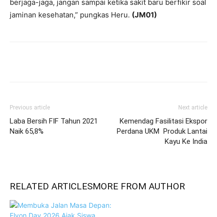
berjaga-jaga, jangan sampai ketika sakit baru berfikir soal
jaminan kesehatan,” pungkas Heru.
(JM01)
Previous article
Next article
Laba Bersih FIF Tahun 2021
Kemendag Fasilitasi Ekspor
Naik 65,8%
Perdana UKM Produk Lantai
Kayu Ke India
RELATED ARTICLES
MORE FROM AUTHOR