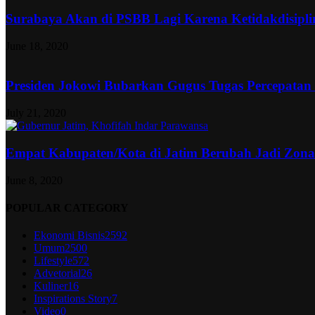
Surabaya Akan di PSBB Lagi Karena Ketidakdisipl
June 18, 2020
Presiden Jokowi Bubarkan Gugus Tugas Percepatan
July 21, 2020
Empat Kabupaten/Kota di Jatim Berubah Jadi Zon
June 8, 2020
POPULAR CATEGORY
Ekonomi Bisnis
2592
Umum
2500
Lifestyle
572
Advetorial
26
Kuliner
16
Inspirations Story
7
Video
0