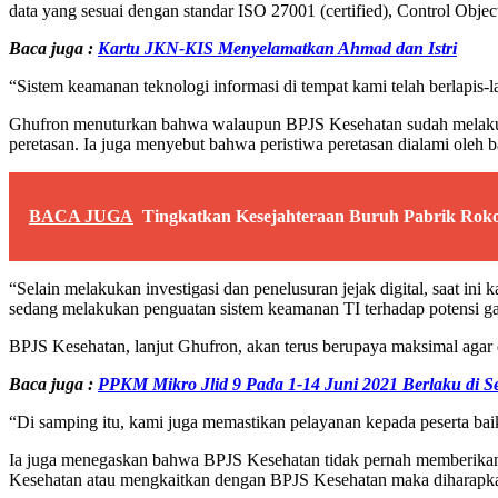
data yang sesuai dengan standar ISO 27001 (certified), Control Obje
Baca juga :
Kartu JKN-KIS Menyelamatkan Ahmad dan Istri
“Sistem keamanan teknologi informasi di tempat kami telah berlapis-l
Ghufron menuturkan bahwa walaupun BPJS Kesehatan sudah melakuka
peretasan. Ia juga menyebut bahwa peristiwa peretasan dialami oleh 
BACA JUGA
Tingkatkan Kesejahteraan Buruh Pabrik Rok
“Selain melakukan investigasi dan penelusuran jejak digital, saat i
sedang melakukan penguatan sistem keamanan TI terhadap potensi ga
BPJS Kesehatan, lanjut Ghufron, akan terus berupaya maksimal agar da
Baca juga :
PPKM Mikro Jlid 9 Pada 1-14 Juni 2021 Berlaku di 
“Di samping itu, kami juga memastikan pelayanan kepada peserta baik 
Ia juga menegaskan bahwa BPJS Kesehatan tidak pernah memberikan 
Kesehatan atau mengkaitkan dengan BPJS Kesehatan maka diharapka