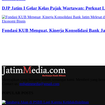
DJP Jatim I Gelar Kelas Pajak Wartawan: Perkuat 
Ekonomi Bisnis
Fondasi KUB Menguat, Kinerja Konsolidasi Bank Jat
Menyajikan yang berguna adalah semangat kami. Memberi yang berma
Contact us:
redjatimmedia@gmail.com
POPULAR POSTS