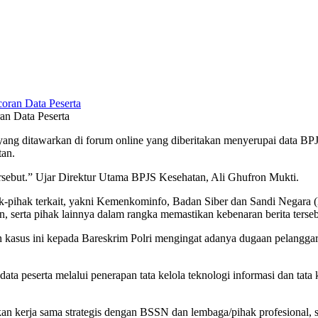
n Data Peserta
yang ditawarkan di forum online yang diberitakan menyerupai data BP
tan.
ersebut.” Ujar Direktur Utama BPJS Kesehatan, Ali Ghufron Mukti.
hak-pihak terkait, yakni Kemenkominfo, Badan Siber dan Sandi Negara
ta pihak lainnya dalam rangka memastikan kebenaran berita tersebu
n kasus ini kepada Bareskrim Polri mengingat adanya dugaan pelangga
a peserta melalui penerapan tata kelola teknologi informasi dan tata k
kan kerja sama strategis dengan BSSN dan lembaga/pihak profesional