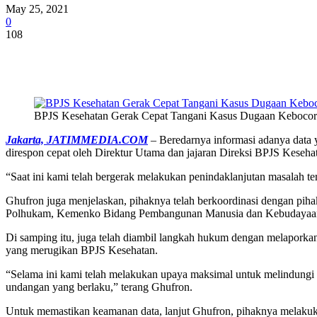
May 25, 2021
0
108
Share
BPJS Kesehatan Gerak Cepat Tangani Kasus Dugaan Kebocora
Jakarta, JATIMMEDIA.COM
– Beredarnya informasi adanya data 
direspon cepat oleh Direktur Utama dan jajaran Direksi BPJS Keseha
“Saat ini kami telah bergerak melakukan penindaklanjutan masalah t
Ghufron juga menjelaskan, pihaknya telah berkoordinasi dengan pi
Polhukam, Kemenko Bidang Pembangunan Manusia dan Kebudayaan, ser
Di samping itu, juga telah diambil langkah hukum dengan melaporka
yang merugikan BPJS Kesehatan.
“Selama ini kami telah melakukan upaya maksimal untuk melindungi dat
undangan yang berlaku,” terang Ghufron.
Untuk memastikan keamanan data, lanjut Ghufron, pihaknya melaku