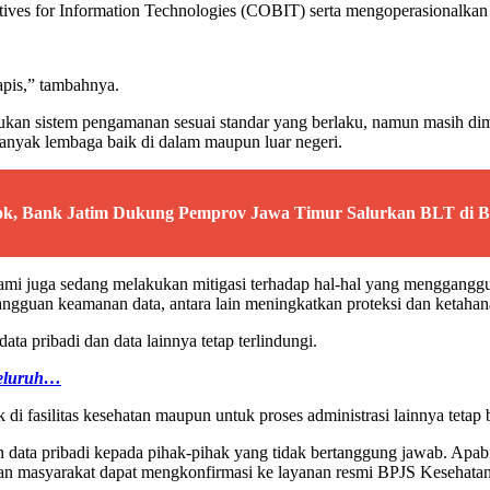
ctives for Information Technologies (COBIT) serta mengoperasionalkan
apis,” tambahnya.
n sistem pengamanan sesuai standar yang berlaku, namun masih dimun
banyak lembaga baik di dalam maupun luar negeri.
ok, Bank Jatim Dukung Pemprov Jawa Timur Salurkan BLT di B
ni kami juga sedang melakukan mitigasi terhadap hal-hal yang menggang
ngguan keamanan data, antara lain meningkatkan proteksi dan ketahana
ta pribadi dan data lainnya tetap terlindungi.
Seluruh…
di fasilitas kesehatan maupun untuk proses administrasi lainnya tetap 
data pribadi kepada pihak-pihak yang tidak bertanggung jawab. Apab
n masyarakat dapat mengkonfirmasi ke layanan resmi BPJS Kesehatan