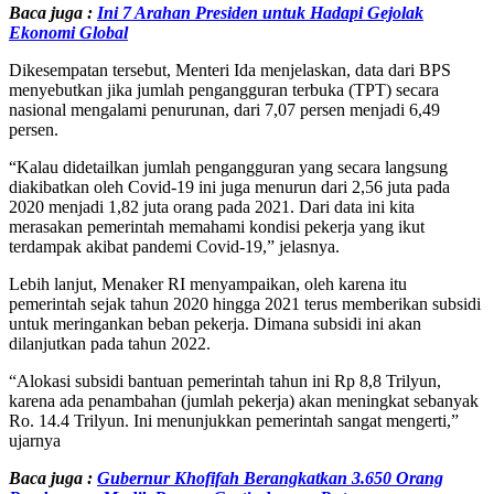
Baca juga :
Ini 7 Arahan Presiden untuk Hadapi Gejolak
Ekonomi Global
Dikesempatan tersebut, Menteri Ida menjelaskan, data dari BPS
menyebutkan jika jumlah pengangguran terbuka (TPT) secara
nasional mengalami penurunan, dari 7,07 persen menjadi 6,49
persen.
“Kalau didetailkan jumlah pengangguran yang secara langsung
diakibatkan oleh Covid-19 ini juga menurun dari 2,56 juta pada
2020 menjadi 1,82 juta orang pada 2021. Dari data ini kita
merasakan pemerintah memahami kondisi pekerja yang ikut
terdampak akibat pandemi Covid-19,” jelasnya.
Lebih lanjut, Menaker RI menyampaikan, oleh karena itu
pemerintah sejak tahun 2020 hingga 2021 terus memberikan subsidi
untuk meringankan beban pekerja. Dimana subsidi ini akan
dilanjutkan pada tahun 2022.
“Alokasi subsidi bantuan pemerintah tahun ini Rp 8,8 Trilyun,
karena ada penambahan (jumlah pekerja) akan meningkat sebanyak
Ro. 14.4 Trilyun. Ini menunjukkan pemerintah sangat mengerti,”
ujarnya
Baca juga :
Gubernur Khofifah Berangkatkan 3.650 Orang