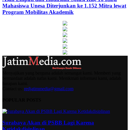
Mahasiswa Unesa Diterjunkan ke 1.152 Mitra lewat
Program Mobilitas Akademik
Menyajikan yang berguna adalah semangat kami. Memberi yang
bermanfaat adalah nafas kami. Menikmati informasi kami, adalah
harapan kami.
Contact us:
redjatimmedia@gmail.com
POPULAR POSTS
Surabaya Akan di PSBB Lagi Karena
Ketidakdisiplinan