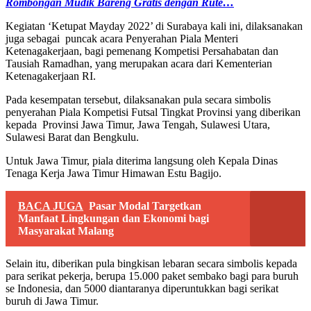
Rombongan Mudik Bareng Gratis dengan Rute…
Kegiatan ‘Ketupat Mayday 2022’ di Surabaya kali ini, dilaksanakan
juga sebagai puncak acara Penyerahan Piala Menteri
Ketenagakerjaan, bagi pemenang Kompetisi Persahabatan dan
Tausiah Ramadhan, yang merupakan acara dari Kementerian
Ketenagakerjaan RI.
Pada kesempatan tersebut, dilaksanakan pula secara simbolis
penyerahan Piala Kompetisi Futsal Tingkat Provinsi yang diberikan
kepada Provinsi Jawa Timur, Jawa Tengah, Sulawesi Utara,
Sulawesi Barat dan Bengkulu.
Untuk Jawa Timur, piala diterima langsung oleh Kepala Dinas
Tenaga Kerja Jawa Timur Himawan Estu Bagijo.
BACA JUGA
Pasar Modal Targetkan
Manfaat Lingkungan dan Ekonomi bagi
Masyarakat Malang
Selain itu, diberikan pula bingkisan lebaran secara simbolis kepada
para serikat pekerja, berupa 15.000 paket sembako bagi para buruh
se Indonesia, dan 5000 diantaranya diperuntukkan bagi serikat
buruh di Jawa Timur.