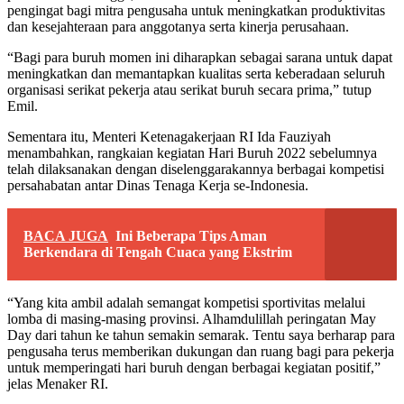
pengingat bagi mitra pengusaha untuk meningkatkan produktivitas
dan kesejahteraan para anggotanya serta kinerja perusahaan.
“Bagi para buruh momen ini diharapkan sebagai sarana untuk dapat
meningkatkan dan memantapkan kualitas serta keberadaan seluruh
organisasi serikat pekerja atau serikat buruh secara prima,” tutup
Emil.
Sementara itu, Menteri Ketenagakerjaan RI Ida Fauziyah
menambahkan, rangkaian kegiatan Hari Buruh 2022 sebelumnya
telah dilaksanakan dengan diselenggarakannya berbagai kompetisi
persahabatan antar Dinas Tenaga Kerja se-Indonesia.
BACA JUGA
Ini Beberapa Tips Aman
Berkendara di Tengah Cuaca yang Ekstrim
“Yang kita ambil adalah semangat kompetisi sportivitas melalui
lomba di masing-masing provinsi. Alhamdulillah peringatan May
Day dari tahun ke tahun semakin semarak. Tentu saya berharap para
pengusaha terus memberikan dukungan dan ruang bagi para pekerja
untuk memperingati hari buruh dengan berbagai kegiatan positif,”
jelas Menaker RI.