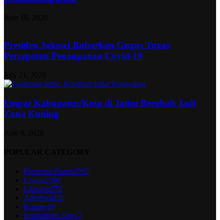
June 18, 2020
Presiden Jokowi Bubarkan Gugus Tugas
Percepatan Penanganan Covid-19
July 21, 2020
Empat Kabupaten/Kota di Jatim Berubah Jadi
Zona Kuning
June 8, 2020
POPULAR CATEGORY
Ekonomi Bisnis
2592
Umum
2500
Lifestyle
572
Advetorial
26
Kuliner
16
Inspirations Story
7