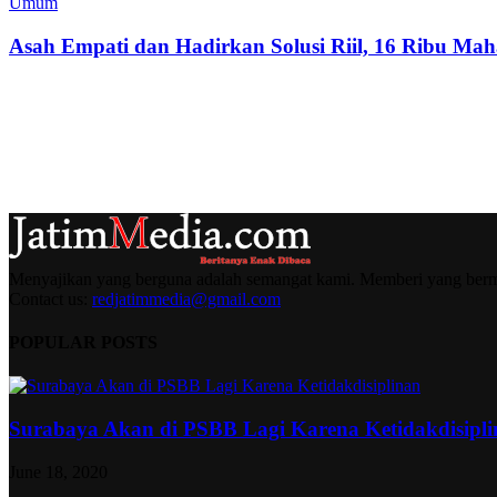
Umum
Asah Empati dan Hadirkan Solusi Riil, 16 Ribu Mah
Menyajikan yang berguna adalah semangat kami. Memberi yang berma
Contact us:
redjatimmedia@gmail.com
POPULAR POSTS
Surabaya Akan di PSBB Lagi Karena Ketidakdisipl
June 18, 2020