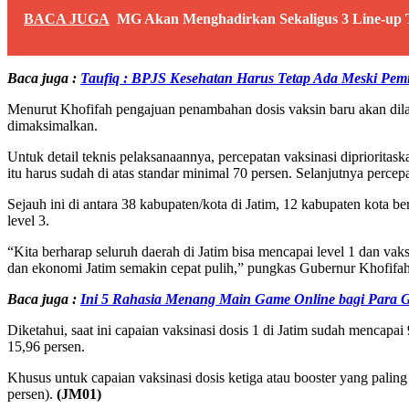
BACA JUGA
MG Akan Menghadirkan Sekaligus 3 Line-up 
Baca juga :
Taufiq : BPJS Kesehatan Harus Tetap Ada Meski Pem
Menurut Khofifah pengajuan penambahan dosis vaksin baru akan dilak
dimaksimalkan.
Untuk detail teknis pelaksanaannya, percepatan vaksinasi dipriorit
itu harus sudah di atas standar minimal 70 persen. Selanjutnya percepa
Sejauh ini di antara 38 kabupaten/kota di Jatim, 12 kabupaten kota
level 3.
“Kita berharap seluruh daerah di Jatim bisa mencapai level 1 dan va
dan ekonomi Jatim semakin cepat pulih,” pungkas Gubernur Khofifah
Baca juga :
Ini 5 Rahasia Menang Main Game Online bagi Para 
Diketahui, saat ini capaian vaksinasi dosis 1 di Jatim sudah mencapa
15,96 persen.
Khusus untuk capaian vaksinasi dosis ketiga atau booster yang palin
persen).
(JM01)