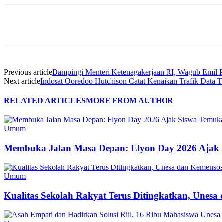
Share
Previous article
Dampingi Menteri Ketenagakerjaan RI, Wagub Emil P
Next article
Indosat Ooredoo Hutchison Catat Kenaikan Trafik Data T
RELATED ARTICLES
MORE FROM AUTHOR
Umum
Membuka Jalan Masa Depan: Elyon Day 2026 Ajak 
Umum
Kualitas Sekolah Rakyat Terus Ditingkatkan, Unes