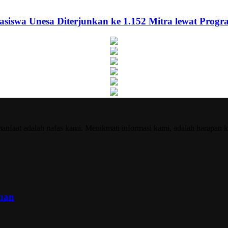
asiswa Unesa Diterjunkan ke 1.152 Mitra lewat Prog
nfaat adalah nafas kami. Menikmati informasi kami, adalah harapan k
inan