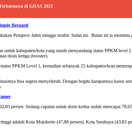
Terbarunya di GIIAS 2021
impin Berganti
ukan Pemprov Jatim minggu terahir bulan ini. Bulan ini ia meminta ag
askan untuk kabupaten/kota yang masih menyandang status PPKM level 2 
tan dosis ketiga (booster).
 berstatus PPKM Level 1, kemudian sebanyak 25 kabupaten/kota menerapk
ksinasinya bisa segera menyeluruh. Dengan begitu harapannya kasus sem
.
Gamer
i 92,83 persen. Sedang capaian untuk dosis kedua sudah mencapai 78,65
g tinggi adalah Kota Mojokerto (47,88 persen), Kota Surabaya (43,83 p