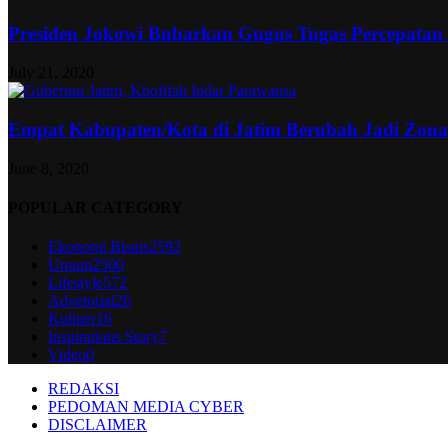
Presiden Jokowi Bubarkan Gugus Tugas Percepatan
July 21, 2020
Empat Kabupaten/Kota di Jatim Berubah Jadi Zon
June 8, 2020
POPULAR CATEGORY
Ekonomi Bisnis
2592
Umum
2500
Lifestyle
572
Advetorial
26
Kuliner
16
Inspirations Story
7
Video
0
REDAKSI
PEDOMAN MEDIA CYBER
DISCLAIMER