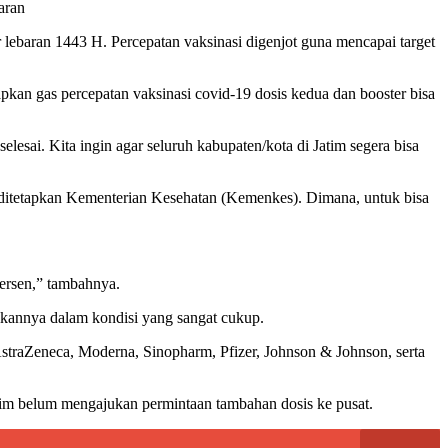
aran
 lebaran 1443 H. Percepatan vaksinasi digenjot guna mencapai target
n gas percepatan vaksinasi covid-19 dosis kedua dan booster bisa
lesai. Kita ingin agar seluruh kabupaten/kota di Jatim segera bisa
g ditetapkan Kementerian Kesehatan (Kemenkes). Dimana, untuk bisa
ersen,” tambahnya.
tikannya dalam kondisi yang sangat cukup.
, AstraZeneca, Moderna, Sinopharm, Pfizer, Johnson & Johnson, serta
atim belum mengajukan permintaan tambahan dosis ke pusat.