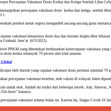
njot Percepatan Vaksinasi Dosis Kedua dan Ketiga Setelah Libur Leb
enargetkan percepatan vaksinasi dosis kedua dan ketiga setelah libur
l 1.
emkab pemkot untuk segera mengambil ancang-ancang guna menancapka
tan vaksinasi khususnya dosis dua dan booster begitu libur lebaran se
 Grahadi, Jum’at (6/5/2022).
n level PPKM yang ditentukan berdasarkan ketercepaian vaksinasi yan
si dosis kedua sebanyak 70 persen dari total sasaran.
 Global
icapai oleh daerah yang capaian vaksinasi dosis pertama minimal 70 p
an percepatan vaksinasi tersebut, stok vaksin di wilayah Jatim dipas
aksin untuk stok. Jumlah itu terdiri dari beberapa merek. Ada, Sinovac
.354 dosis” katanya.
percepatan vaksinasi selama bulan ini. Karena itu, Satgas Covid-19 J