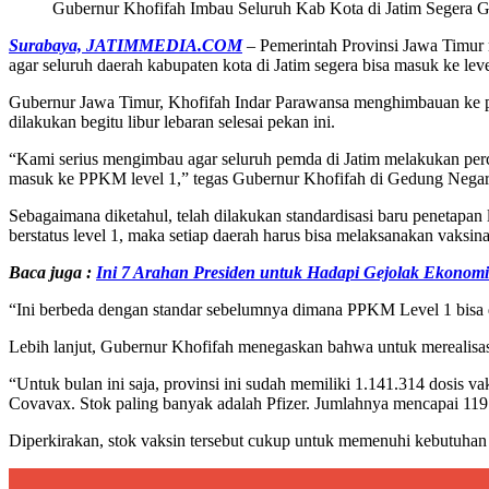
Gubernur Khofifah Imbau Seluruh Kab Kota di Jatim Segera Ge
Surabaya, JATIMMEDIA.COM
– Pemerintah Provinsi Jawa Timur m
agar seluruh daerah kabupaten kota di Jatim segera bisa masuk ke leve
Gubernur Jawa Timur, Khofifah Indar Parawansa menghimbauan ke p
dilakukan begitu libur lebaran selesai pekan ini.
“Kami serius mengimbau agar seluruh pemda di Jatim melakukan percepa
masuk ke PPKM level 1,” tegas Gubernur Khofifah di Gedung Negara
Sebagaimana diketahul, telah dilakukan standardisasi baru penetapa
berstatus level 1, maka setiap daerah harus bisa melaksanakan vaksina
Baca juga :
Ini 7 Arahan Presiden untuk Hadapi Gejolak Ekonomi
“Ini berbeda dengan standar sebelumnya dimana PPKM Level 1 bisa d
Lebih lanjut, Gubernur Khofifah menegaskan bahwa untuk merealisasik
“Untuk bulan ini saja, provinsi ini sudah memiliki 1.141.314 dosis v
Covavax. Stok paling banyak adalah Pfizer. Jumlahnya mencapai 119
Diperkirakan, stok vaksin tersebut cukup untuk memenuhi kebutuhan 