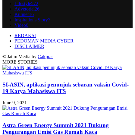
Lifestyle
572
Advetorial
26
Kuliner
16
Inspirations Story
7
Video
0
REDAKSI
PEDOMAN MEDIA CYBER
DISCLAIMER
© Jatim Media by
Cakpras
MORE STORIES
SI-ASIN, aplikasi penunjuk sebaran vaksin Covid-
19 Karya Mahasiswa ITS
June 9, 2021
Astra Green Energy Summit 2021 Dukung
Pengurangan Emisi Gas Rumah Kaca