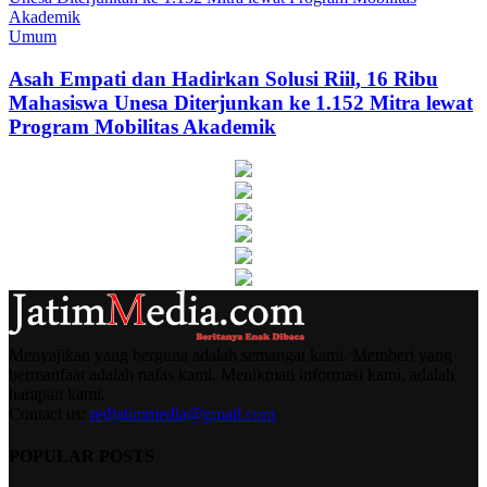
Umum
Asah Empati dan Hadirkan Solusi Riil, 16 Ribu
Mahasiswa Unesa Diterjunkan ke 1.152 Mitra lewat
Program Mobilitas Akademik
Menyajikan yang berguna adalah semangat kami. Memberi yang
bermanfaat adalah nafas kami. Menikmati informasi kami, adalah
harapan kami.
Contact us:
redjatimmedia@gmail.com
POPULAR POSTS