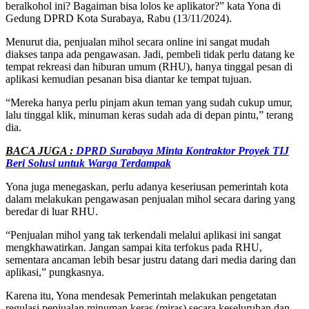
beralkohol ini? Bagaiman bisa lolos ke aplikator?” kata Yona di
Gedung DPRD Kota Surabaya, Rabu (13/11/2024).
Menurut dia, penjualan mihol secara online ini sangat mudah
diakses tanpa ada pengawasan. Jadi, pembeli tidak perlu datang ke
tempat rekreasi dan hiburan umum (RHU), hanya tinggal pesan di
aplikasi kemudian pesanan bisa diantar ke tempat tujuan.
“Mereka hanya perlu pinjam akun teman yang sudah cukup umur,
lalu tinggal klik, minuman keras sudah ada di depan pintu,” terang
dia.
BACA JUGA :
DPRD Surabaya Minta Kontraktor Proyek TIJ
Beri Solusi untuk Warga Terdampak
Yona juga menegaskan, perlu adanya keseriusan pemerintah kota
dalam melakukan pengawasan penjualan mihol secara daring yang
beredar di luar RHU.
“Penjualan mihol yang tak terkendali melalui aplikasi ini sangat
mengkhawatirkan. Jangan sampai kita terfokus pada RHU,
sementara ancaman lebih besar justru datang dari media daring dan
aplikasi,” pungkasnya.
Karena itu, Yona mendesak Pemerintah melakukan pengetatan
regulasi penjualan minuman keras (miras) secara keseluruhan dan