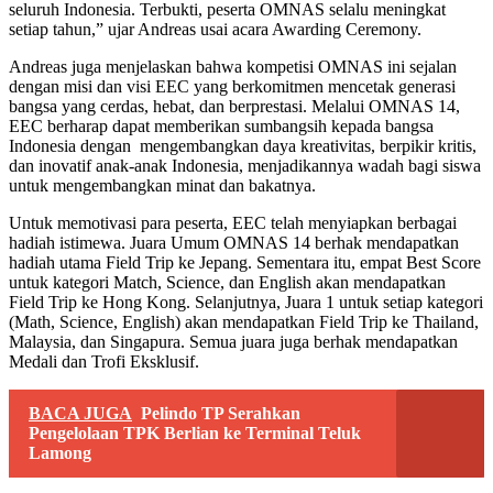
seluruh Indonesia. Terbukti, peserta OMNAS selalu meningkat
setiap tahun,” ujar Andreas usai acara Awarding Ceremony.
Andreas juga menjelaskan bahwa kompetisi OMNAS ini sejalan
dengan misi dan visi EEC yang berkomitmen mencetak generasi
bangsa yang cerdas, hebat, dan berprestasi. Melalui OMNAS 14,
EEC berharap dapat memberikan sumbangsih kepada bangsa
Indonesia dengan mengembangkan daya kreativitas, berpikir kritis,
dan inovatif anak-anak Indonesia, menjadikannya wadah bagi siswa
untuk mengembangkan minat dan bakatnya.
Untuk memotivasi para peserta, EEC telah menyiapkan berbagai
hadiah istimewa. Juara Umum OMNAS 14 berhak mendapatkan
hadiah utama Field Trip ke Jepang. Sementara itu, empat Best Score
untuk kategori Match, Science, dan English akan mendapatkan
Field Trip ke Hong Kong. Selanjutnya, Juara 1 untuk setiap kategori
(Math, Science, English) akan mendapatkan Field Trip ke Thailand,
Malaysia, dan Singapura. Semua juara juga berhak mendapatkan
Medali dan Trofi Eksklusif.
BACA JUGA
Pelindo TP Serahkan
Pengelolaan TPK Berlian ke Terminal Teluk
Lamong