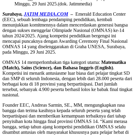
Minggu, 29 Juni 2025.(dok. Jatimmedia)
Surabaya,
JATIM MEDIA.COM
–
Emerald Education Center
(EEC), sebuah lembaga pendamping pendidikan, kembali
menunjukkan komitmennya dalam mencerdaskan generasi bangsa
dengan sukses menggelar Olimpiade Nasional (OMNAS) ke-14
tahun 2024/2025. Ajang kompetisi pendidikan bergengsi ini
mencapai puncaknya dengan Awarding Ceremony Final Nasional
OMNAS 14 yang diselenggarakan di Graha UNESA, Surabaya,
pada Minggu, 29 Juni 2025.
OMNAS 14 memperlombakan tiga kategori utama:
Matematika
(Match), Sains (Science), dan Bahasa Inggris (English)
.
Kompetisi ini menarik antusiasme luar biasa dari pelajar tingkat SD
dan SMP di seluruh Indonesia, dengan lebih dari 28.000 peserta dari
berbagai kota di 18 provinsi yang berpartisipasi. Dari jumlah
tersebut, sebanyak 4.900 peserta berhasil lolos ke babak final tingkat
nasional.
Founder EEC, Andreas Sarmin, SE., MM, mengungkapkan rasa
bangga dan terima kasihnya kepada seluruh peserta yang telah
berpartisipasi dan memberikan kemampuan terbaiknya dari tahap
penyisihan kota hingga final provinsi OMNAS 14. “Kami merasa
bangga, setiap tahun ajang kompetisi pendidikan OMNAS selalu
disambut antusias oleh masyarakat khususnya para pelajar hebat di