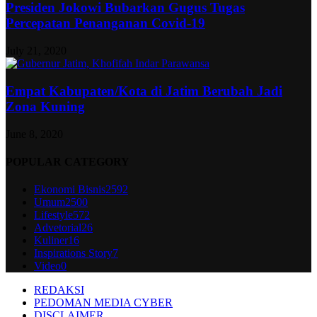
Presiden Jokowi Bubarkan Gugus Tugas
Percepatan Penanganan Covid-19
July 21, 2020
Empat Kabupaten/Kota di Jatim Berubah Jadi
Zona Kuning
June 8, 2020
POPULAR CATEGORY
Ekonomi Bisnis
2592
Umum
2500
Lifestyle
572
Advetorial
26
Kuliner
16
Inspirations Story
7
Video
0
REDAKSI
PEDOMAN MEDIA CYBER
DISCLAIMER