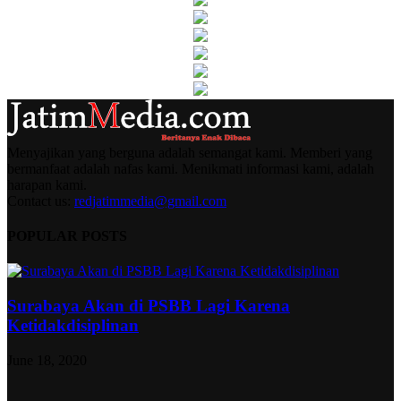
Menyajikan yang berguna adalah semangat kami. Memberi yang
bermanfaat adalah nafas kami. Menikmati informasi kami, adalah
harapan kami.
Contact us:
redjatimmedia@gmail.com
POPULAR POSTS
Surabaya Akan di PSBB Lagi Karena
Ketidakdisiplinan
June 18, 2020