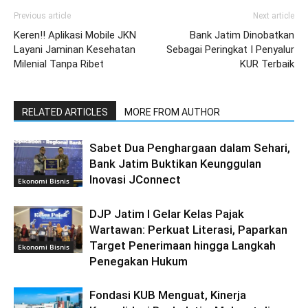
Previous article
Next article
Keren!! Aplikasi Mobile JKN
Bank Jatim Dinobatkan
Layani Jaminan Kesehatan
Sebagai Peringkat I Penyalur
Milenial Tanpa Ribet
KUR Terbaik
RELATED ARTICLES
MORE FROM AUTHOR
Sabet Dua Penghargaan dalam Sehari,
Bank Jatim Buktikan Keunggulan
Inovasi JConnect
Ekonomi Bisnis
DJP Jatim I Gelar Kelas Pajak
Wartawan: Perkuat Literasi, Paparkan
Target Penerimaan hingga Langkah
Ekonomi Bisnis
Penegakan Hukum
Fondasi KUB Menguat, Kinerja