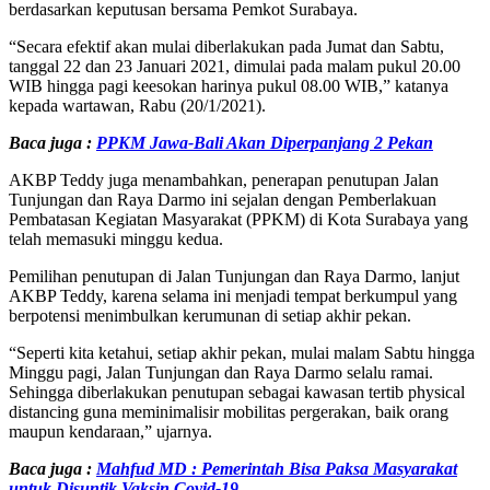
berdasarkan keputusan bersama Pemkot Surabaya.
“Secara efektif akan mulai diberlakukan pada Jumat dan Sabtu,
tanggal 22 dan 23 Januari 2021, dimulai pada malam pukul 20.00
WIB hingga pagi keesokan harinya pukul 08.00 WIB,” katanya
kepada wartawan, Rabu (20/1/2021).
Baca juga :
PPKM Jawa-Bali Akan Diperpanjang 2 Pekan
AKBP Teddy juga menambahkan, penerapan penutupan Jalan
Tunjungan dan Raya Darmo ini sejalan dengan Pemberlakuan
Pembatasan Kegiatan Masyarakat (PPKM) di Kota Surabaya yang
telah memasuki minggu kedua.
Pemilihan penutupan di Jalan Tunjungan dan Raya Darmo, lanjut
AKBP Teddy, karena selama ini menjadi tempat berkumpul yang
berpotensi menimbulkan kerumunan di setiap akhir pekan.
“Seperti kita ketahui, setiap akhir pekan, mulai malam Sabtu hingga
Minggu pagi, Jalan Tunjungan dan Raya Darmo selalu ramai.
Sehingga diberlakukan penutupan sebagai kawasan tertib physical
distancing guna meminimalisir mobilitas pergerakan, baik orang
maupun kendaraan,” ujarnya.
Baca juga :
Mahfud MD : Pemerintah Bisa Paksa Masyarakat
untuk Disuntik Vaksin Covid-19