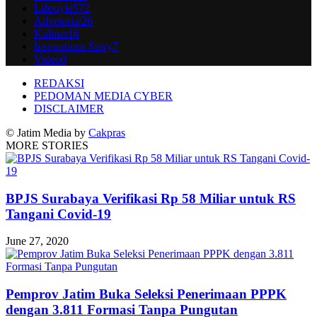
Lifestyle
572
Advetorial
26
Kuliner
16
Inspirations Story
7
Video
0
REDAKSI
PEDOMAN MEDIA CYBER
DISCLAIMER
© Jatim Media by
Cakpras
MORE STORIES
BPJS Surabaya Verifikasi Rp 58 Miliar untuk RS
Tangani Covid-19
June 27, 2020
Pemprov Jatim Buka Seleksi Penerimaan PPPK
dengan 3.811 Formasi Tanpa Pungutan