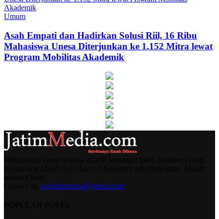
Umum
Asah Empati dan Hadirkan Solusi Riil, 16 Ribu
Mahasiswa Unesa Diterjunkan ke 1.152 Mitra lewat
Program Mobilitas Akademik
Menyajikan yang berguna adalah semangat kami. Memberi yang
bermanfaat adalah nafas kami. Menikmati informasi kami, adalah
harapan kami.
Contact us:
redjatimmedia@gmail.com
POPULAR POSTS