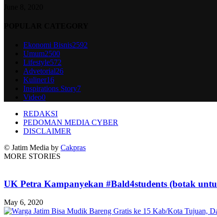
June 8, 2020
POPULAR CATEGORY
Ekonomi Bisnis
2592
Umum
2500
Lifestyle
572
Advetorial
26
Kuliner
16
Inspirations Story
7
Video
0
REDAKSI
PEDOMAN MEDIA CYBER
DISCLAIMER
© Jatim Media by
Cakpras
MORE STORIES
UK Petra Kampanyekan #Bald4students (botak unt
May 6, 2020