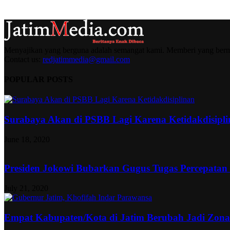
Menyajikan yang berguna adalah semangat kami. Memberi yang berma
Contact us:
redjatimmedia@gmail.com
POPULAR POSTS
Surabaya Akan di PSBB Lagi Karena Ketidakdisipl
June 18, 2020
Presiden Jokowi Bubarkan Gugus Tugas Percepatan
July 21, 2020
Empat Kabupaten/Kota di Jatim Berubah Jadi Zon