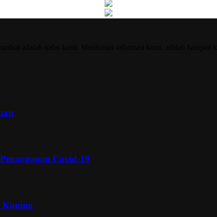
nfaat adalah nafas kami. Menikmati informasi kami, adalah harapan k
inan
 Penanganan Covid-19
a Kuning