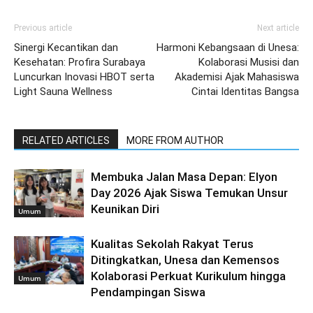
Previous article
Next article
Sinergi Kecantikan dan
Harmoni Kebangsaan di Unesa:
Kesehatan: Profira Surabaya
Kolaborasi Musisi dan
Luncurkan Inovasi HBOT serta
Akademisi Ajak Mahasiswa
Light Sauna Wellness
Cintai Identitas Bangsa
RELATED ARTICLES
MORE FROM AUTHOR
Membuka Jalan Masa Depan: Elyon
Day 2026 Ajak Siswa Temukan Unsur
Keunikan Diri
Umum
Kualitas Sekolah Rakyat Terus
Ditingkatkan, Unesa dan Kemensos
Kolaborasi Perkuat Kurikulum hingga
Umum
Pendampingan Siswa