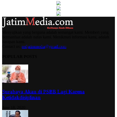
Menyajikan yang berguna adalah semangat kami. Memberi yang
bermanfaat adalah nafas kami. Menikmati informasi kami, adalah
harapan kami.
Contact us:
redjatimmedia@gmail.com
POPULAR POSTS
Surabaya Akan di PSBB Lagi Karena
Ketidakdisiplinan
June 18, 2020