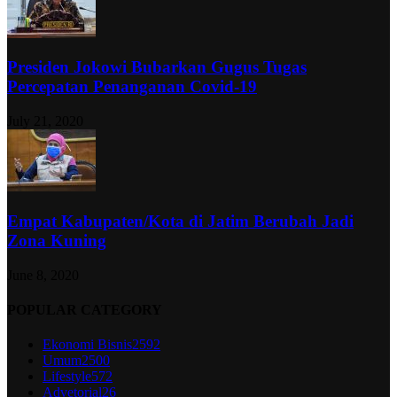
Presiden Jokowi Bubarkan Gugus Tugas
Percepatan Penanganan Covid-19
July 21, 2020
Empat Kabupaten/Kota di Jatim Berubah Jadi
Zona Kuning
June 8, 2020
POPULAR CATEGORY
Ekonomi Bisnis
2592
Umum
2500
Lifestyle
572
Advetorial
26