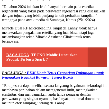
“Di tahun 2024 ini akan lebih banyak bermain pada estetika
regeneratif yang fokus pada perawatan regenerasi yang disesuaikan
dengan tujuan yang lebih panjang terkait perbaikan tampilan,”
terangnya pada awak media di Surabaya, Kamis (25/1/2024).
Miracle Dual RF Microneedling, lanjut dr. Lanny, tidak hanya
menawarkan pengalaman estetika yang luar biasa tetapi juga
melambangkan tekad Miracle Aesthetic Clinic untuk terus
berinovasi.
BACA JUGA
TECNO Mobile Luncurkan
Produk Terbaru Spark 7
BACA JUGA :
FKM Unair Terus Gencarkan Dukungan untuk
Penegakan Regulasi Kawasan Tanpa Rokok
“Para peserta dapat melihat secara langsung bagaimana teknologi ini
membawa perubahan dalam meregenerasi kulit, meningkatkan
elastisitas, dan menyamarkan tanda-tanda penuaan dengan
perawatan yang singkat nyaman, hasil nyata, minimal downtime
maupun efek samping,” terang dr. Lanny.