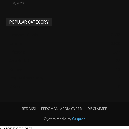
June 8, 2020
POPULAR CATEGORY
Ekonomi Bisnis
2592
Umum
2500
Lifestyle
572
Advetorial
26
Kuliner
16
Inspirations Story
7
Video
0
REDAKSI
PEDOMAN MEDIA CYBER
DISCLAIMER
© Jatim Media by
Cakpras
MORE STORIES