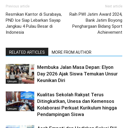
Previous article
Next article
Resmikan Kantor di Surabaya,
Raih PWI Jatim Award 2024,
PND Ice Siap Lebarkan Sayap
Bank Jatim Boyong
Jangkau 4 Pulau Besar di
Penghargaan Bidang Sport
Indonesia
Achievement
RELATED ARTICLES
MORE FROM AUTHOR
Membuka Jalan Masa Depan: Elyon
Day 2026 Ajak Siswa Temukan Unsur
Keunikan Diri
Umum
Kualitas Sekolah Rakyat Terus
Ditingkatkan, Unesa dan Kemensos
Kolaborasi Perkuat Kurikulum hingga
Umum
Pendampingan Siswa