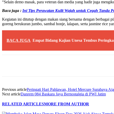
“Selain demo masak, para veteran dan media yang hadir juga mengiku
Baca juga :
Ini Tips Perawatan Kulit Wajah untuk Cegah Tanda 
Kegiatan ini ditutup dengan makan siang bersama dengan berbagai pil
goreng berukuran jumbo, sambal honje, lalapan, serta jasmine rice 
BACA JUGA
Empat Bidang Kajian Unesa Tembus Peringk
Share
Previous article
Peringati Hari Pahlawan, Hotel Mercure Surabaya Aj
Next article
Danrem 084 Baskara Jaya Bernostalgia di PWI Jatim
RELATED ARTICLES
MORE FROM AUTHOR