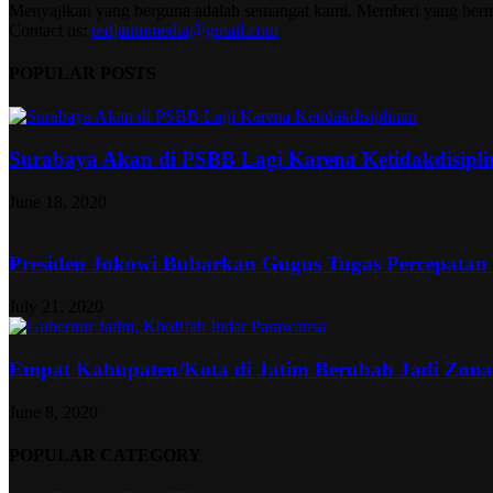
Menyajikan yang berguna adalah semangat kami. Memberi yang berma
Contact us:
redjatimmedia@gmail.com
POPULAR POSTS
Surabaya Akan di PSBB Lagi Karena Ketidakdisipl
June 18, 2020
Presiden Jokowi Bubarkan Gugus Tugas Percepatan
July 21, 2020
Empat Kabupaten/Kota di Jatim Berubah Jadi Zon
June 8, 2020
POPULAR CATEGORY