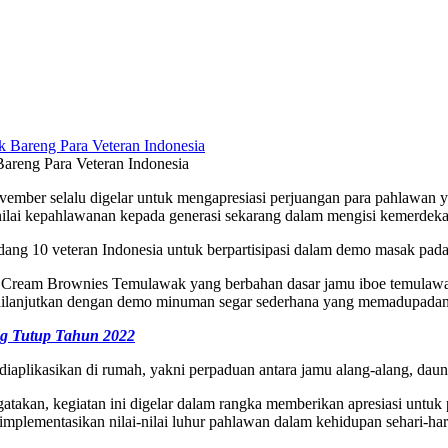
areng Para Veteran Indonesia
ember selalu digelar untuk mengapresiasi perjuangan para pahlawan y
nilai kepahlawanan kepada generasi sekarang dalam mengisi kemerdeka
dang 10 veteran Indonesia untuk berpartisipasi dalam demo masak pad
ream Brownies Temulawak yang berbahan dasar jamu iboe temulawak, te
 dilanjutkan dengan demo minuman segar sederhana yang memadupadank
ang Tutup Tahun 2022
 diaplikasikan di rumah, yakni perpaduan antara jamu alang-alang, daun
akan, kegiatan ini digelar dalam rangka memberikan apresiasi untuk 
lementasikan nilai-nilai luhur pahlawan dalam kehidupan sehari-hari