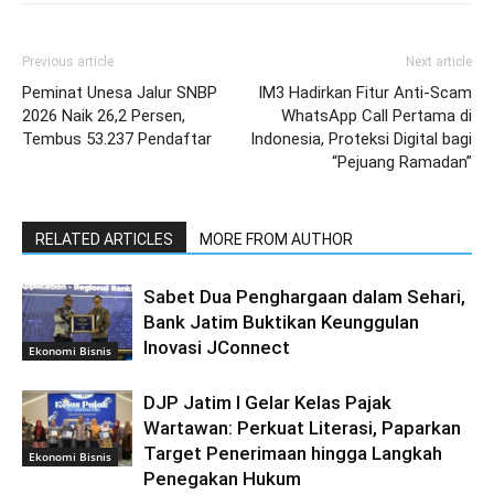
Previous article
Next article
Peminat Unesa Jalur SNBP
IM3 Hadirkan Fitur Anti-Scam
2026 Naik 26,2 Persen,
WhatsApp Call Pertama di
Tembus 53.237 Pendaftar
Indonesia, Proteksi Digital bagi
“Pejuang Ramadan”
RELATED ARTICLES
MORE FROM AUTHOR
Sabet Dua Penghargaan dalam Sehari,
Bank Jatim Buktikan Keunggulan
Inovasi JConnect
Ekonomi Bisnis
DJP Jatim I Gelar Kelas Pajak
Wartawan: Perkuat Literasi, Paparkan
Target Penerimaan hingga Langkah
Ekonomi Bisnis
Penegakan Hukum